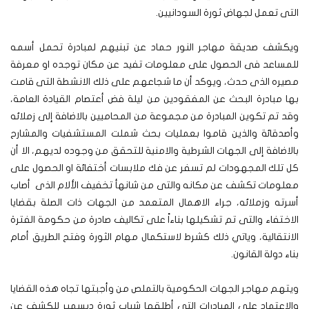
التى تعمل لجهاض ثورة السودانيين.
ويكشف صديقة مهاجر النور حماد عن تبنيهم لمبادرة تحمل أسمه
للمساعد فى الحصول على معلومات تفيد عن مكان توجده او معرفة
مصيره الذى حدث، ويوكد أن ما شجاعهم على ذلك الانشطة التى قامت
بها مبادرة البحث عن المفقودين من ليلة فض أعتصام القيادة العامة،
وقد تم تكوين المبادرة من مجموعة من المحاميين بالاضافة إلى زملائه
وأصدقائة والذين قاموا بعمليات بحث شملت المستشفيات والمشارح
بالاضافة إلى الجهات الشرطية والامنية للتحقق من وجوده لديهم، الا أن
كل تلك المجهودات لم تسفر عن فك ملابسات أختفائة او الحصول على
معلومات تكشف عن مكانه والتى من شانهأ تخفيف الألام الذى أصاب
أسرته وزملائه، جراء الاهمال المتعمد من الجهات ذات الصلة بقضايا
الاختفاء والتى تم تشكيلها بناءاً على تكاليف صادرة من حكومة الفترة
الانتقالية، وياتي ذلك كشرط لاستكمال مهام الثورة وفتح الطريق أمام
بناء دولة القانون.
ويتهم مهاجر الجهات الحكومية بالتملص من وأجبتها تجاه هذه القضايا
والاعتماد على المبادرات التى أطلقها شباب ثورة ديسمبر للكشف عن