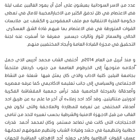
عدد من الاسر السودانية يعيشون على أمل أن يعود الغائبين عقب ليلة
فض الاعتصام في ظل تدفق الكثير من الاخبارالمخيبة للامال في تعطى
حكومة الفترة الانتقالية مع ملف المفقودين و الكشف عن ملابسات
القوات المتورطة في فض الاعتصام بما فيهم قادة الشق العسكرى
الحالى والسماح لثوار وثائرات ديسمبر معرفة ما أسفرت عنه لجنة
التحقيق في مجزرة القيادة العامة وأيجاد المختفيين منهم.
و منذ أبريل من العام 2014م أختفى الشاب محمد أدريس الذى حمل
ّأحلامه متوجهاً إلى الخرطوم العاصمة من جنوب كردفان ملتحقاً
بجامعة النيلين كلية الاداب والذى كان يمثل فيها شعلة من النشاط
الاجتماعى والسياسي إلى جانب تعليمه الاكاديمي كما عرفه معصريه
وأصدقائة بالمرحلة الجامعية فقد ترأس جمعية المقشاشة الفكرية
لدورتين متتاليتين، وقد أكد احد زملاءه أن آخر ما علم به عن طريق احد
أصدقاء المختفى عن تعرضه للمطاردة والملاحقة والتى تكون في
الغالب من قبل الاجهزة الامنية والشرطية بحسب تعبيره للحد من تنامى
الاحتجاجات التى كانت في تصاعد مستمر، وكان لمحمد أحمد قدرات
خطابية وتنظيمية في حشد وقيادة الشباب وتنظيم صفوفهم لمجابهة
عسف القوات النظامية والذى جعله أحد الاهداف المباشرة للجهات