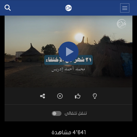
تنقل تلقائي
4٬641 مشاهدة