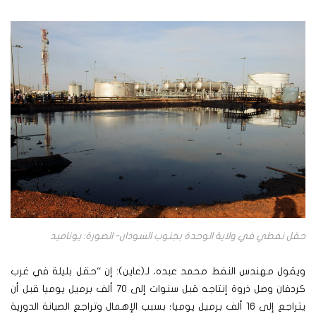
حقل نفطي في ولاية الوحدة بجنوب السودان- الصورة: يوناميد
ويقول مهندس النفط محمد عبده، لـ(عاين): إن “حقل بليلة في غرب
كردفان وصل ذروة إنتاجه قبل سنوات إلى 70 ألف برميل يوميا قبل أن
يتراجع إلى 16 ألف برميل يوميا؛ بسبب الإهمال وتراجع الصيانة الدورية