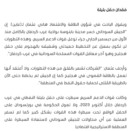
فقدان حقل بليلة
ويقول الباحث في شؤون الطاقة والاقتصاد هاني عثمان لـ(عاين): إن
“الجيش السوداني خسر مدينة بابنوسة بولاية غرب كردفان بالكامل منذ
الأول من ديسمبر الجاري جراء توغل قوات الدعم السريع، وهذه التطورات
لن تكون بمعزل عن التخطيط حميدتي وشقيقه بالهجوم على حقل
هجليج وهو آخر معاقل القوات المسلحة السودانية في غرب كردفان”.
وأردف عثمان: “الشركات تشعر بالقلق من هذه التطورات، ولا أعتقد أنها
تعمل بالطاقة القصوى في هجليج كما إن الجيش لم يخطط حتى الآن
بالطريقة المُثلى لحماية حقول النفط في المنطقة”.
وكانت قوات الدعم السريع سيطرت على حقل بليلة النفطي في غرب
كردفان خلال أكتوبر 2023، ولا تعول الحكومة في بورتسودان على
الحقل الواقع تحت سيطرة هذه القوات بشكل كبير كما لم تسفر
العملية عن أي محاولات للجيش السوداني لاستعادة السيطرة على
المنطقة الاستراتيجية اقتصاديا.