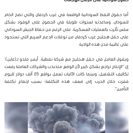
أما حقول النفط السودانية الواقعة في غرب كردفان والتي تضخ الخام
للسودان، وساعدته لسنوات طويلة في الحصول على الوقود بشكل
سلس تأثرت بالعمليات العسكرية، على الرغم من حفاظ الجيش السوداني
على حقل هجليج غرب كردفان من توغلات الدعم السريع التي تستحوذ
على غالبية مدن هذه الولاية.
ويقول العامل في حقل هجليج مع شركة نفطية، أيمن ملدو لـ(عاين):
إن “الإنتاج تراجع بشكل كبير لأن الوضع متذبذب والشركات العاملة رفعت
تكاليف التشغيل، وبينما كانت الآليات تعمل بواقع 25 ألف دولار لليوم
قفزت خلال الحرب إلى ضعف هذه التكلفة؛ بسبب ارتفاع تكلفة
التأمين”.