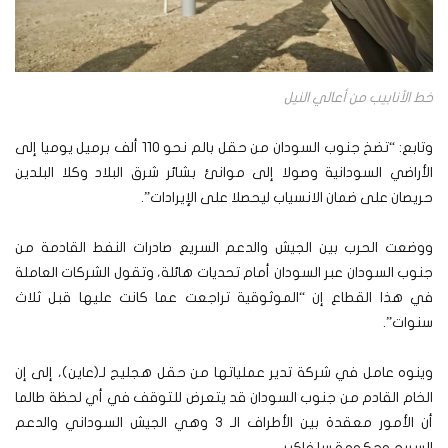
خط الأنابيب من أعالي النيل
وتابع: “تضخ جنوب السودان من حقل بالم نحو 110 ألف برميل يوميا إلى
الأراضي السودانية وصولا إلى موانئ بشائر شرق البلاد وكلا البلدين
حريصان على ضمان الانسياب ليحصلا على الإيرادات”.
ووضعت الحرب بين الجيش والدعم السريع صادرات النفط القادمة من
جنوب السودان عبر السودان أمام تحديات هائلة، وتقول الشركات العاملة
في هذا القطاع إن “الموثوقية تراجعت عما كانت عليها قبل ثلاث
سنوات”.
وينوه عامل في شركة تدير عملياتها من حقل هجليج لـ(عاين)، إلى إن
الخام القادم من جنوب السودان قد يتعرض للتوقف في أي لحظة طالما
أن الأمور معقدة بين الأطراف الـ 3 وهي الجيش السوداني والدعم
السريع وحكومة سلفاكير.