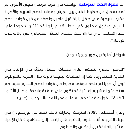
أما
حقول النفط السودانية
الواقعة في غرب كردفان فهي الأخرى لم
تعد بمعزل عن خطوط القتال بين الجيش وقوات الدعم السريع والأخيرة
عقب السيطرة على حقل بليلة قبل عامين ونصف من قبل قوات الدعم
السريع. ويقول عاملون في هذا القطاع إنها قد “تشن هجوما على
حقل هجليج الذي ما زال تحت سيطرة الجيش السوداني في ولاية غرب
كردفان”.
شواغل أمنية بين جوبا وبورتسودان
“الوضع الأمني ينعكس على منشآت النفط، ويؤثر في الإنتاج في
البلدين المتجاورين كما إن العلاقات بينهما تأثرت خلال الحرب فالخرطوم
ترى أن جوبا لم تتخذ موقفا محايدا من قوات الدعم السريع سيما مع
استضافتها مشاريع إماراتية قد تكون على صلة بقوات دقلو خلال الأشهر
الأخيرة”. يقول عضو تجمع العاملين في النفط بالسودان لـ(عاين).
وفي أغسطس 2025، اعترضت الإمارات ناقلة نفط من بورتسودان في
ميناء الفجيرة أثناء التزود بالوقود قبل الإبحار إلى سنغافورة كان الإجراء
له تأثير بالعلاقة بين أبوظبي والخرطوم.