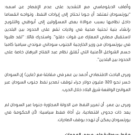
وأضاف الدبلوماسي مع التشديد على عدم الإفصاح عن اسمه:
“بورتسودان تعتقد أن جوبا تحتاج إلى إيرادات النفط، وتواجه انقساما
داخل نظامها بسبب موالاة بعض المسؤولين إلى أبوظبي والتلويح
بإنشاء بنية تحتية صحية في ولايات تقع على الحدود بين البلدين
لاستقبال مصابي المعارك من قوات دقلو”. واستدرك قائلا: “لقد طلبوا
في بورتسودان من وزير الخارجية الجنوب سوداني موندي سياميا كامبا
حسم الشواغل الأمنية التي تُقلق نظام عبد الفتاح البرهان خاصة على
الحدود بين البلدين”.
ويرى الباحث الاقتصادي أحمد بن عمر في مقابلة مع (عاين) إن السودان
خسر نحو 320 مليون دولار جراء توقف تصدير نفط جنوب السودان عبر
الموانئ الواقعة شرق البلاد خلال الحرب.
ويرى بن عمر، أن تمرير النفط من الدولة المجاورة جنوبا عبر السودان لم
يعد ذات جدوى اقتصادية، بل أداة ضغط سياسية؛ لأن الحكومة في
بورتسودان يمكن أن تهدد بوقف الصادرات.
حقول سودانية على مرمى الهجمات