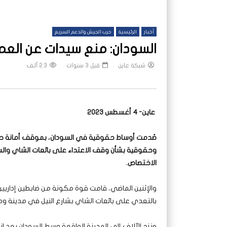
أخبار
الرئيسية
حرب الجيش والدعم السريع
السودان: منع سيدات عن العم
شبكة عاين
قبل 3 سنوات
2.3 ألف
عاين- 4 أغسطس 2023
صُدمت أوساط حقوقية في السودان، بموقف أمانة حك
وحقوقية بشأن وقف الاعتداء على بائعات الشاي وا
الاختصاص.
والإثنين الماضي، قامت قوة مكونة من ضابطين إدار
بالتعدي على بائعات الشاي بشارع النيل في مدينة ود 
ونزح الآلاف إلى المدينة الواقعة وسط السودان بعد ا