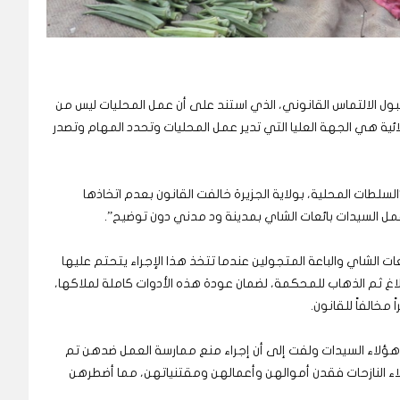
ل الالتماس القانوني، الذي استند على أن عمل المحليات ليس من
ئية هي الجهة العليا التي تدير عمل المحليات وتحدد المهام وتصدر
لسلطات المحلية، بولاية الجزيرة خالفت القانون بعدم اتخاذها
 عمل السيدات بائعات الشاي بمدينة ود مدني دون توضيح”.
ات الشاي والباعة المتجولين عندما تتخذ هذا الإجراء يتحتم عليها
 ثم الذهاب للمحكمة، لضمان عودة هذه الأدوات كاملة لملاكها،
مخالفاً للقانون.
 هؤلاء السيدات ولفت إلى أن إجراء منع ممارسة العمل ضدهن تم
هؤلاء النازحات فقدن أموالهن وأعمالهن ومقتنياتهن، مما أضطرهن