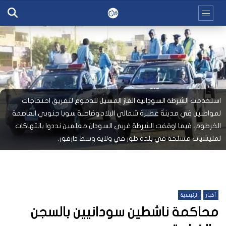
استخدمت الشرطة السودانية الغاز المسيل للدموع لتفريق احتجاجات
لمواطنين في مدينة عطبرة شمالي البلاد وضاحية سوبا جنوبي العاصمة
الخرطوم، فيما اوقفت الشرطة غربي السودان معلمين نددوا بانتهاكات
لمليشيات مسلحة في بلدة طور في ولاية وسط دارفور.
أخبار
الرئيسية
محاكمة ناشطين سودانيين بالسجن