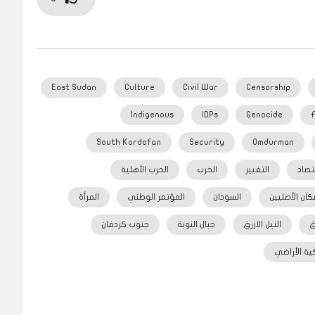
East Sudan
Culture
Civil War
Censorship
Indigenous
IDPs
Genocide
South Kordofan
Security
Omdurman
تصاد
التغيير
الحرب
الحرب الأهلية
كان الأصليين
السودان
المؤتمر الوطني
المرأة
ق
النيل الازرق
جبال النوبة
جنوب كردفان
ية الأراضي