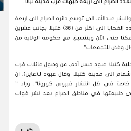
دد الصراع الى اربعة جبهات غرب مدينة نيالا.
لبشر عبدالله، الى توسع دائرة الصراع الى اربعة
مناطق الامر الذي ادى إلى ارتفاع عدد الضحايا الى اكثر من (٣٦) قتيلا بجانب عشرين
” تمكنا حتى الآن وبتنسيق مع حكومة الولاية من
ال وفض للتجمعات”.
ية كتيلا عبود حسن آدم، عن وصول عائلات فرت
م الى مدينة كتيلا. وقال عبود لـ(عاين)، ان
خاصة في ظل انتشار فيروس كورونا”. وزاد ”
 إلى طبيعتها في مناطق الصراع بعد نشر قوات
0