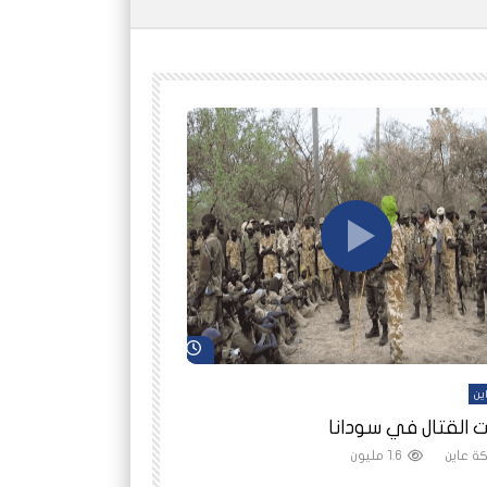
شاهد لاحقاً
ين
أفلام عاين
 القتال في سودانا
رانيا مأمون: الثمن 
ة عاين
1.6 مليون
شبكة عاين
1.5 مليون