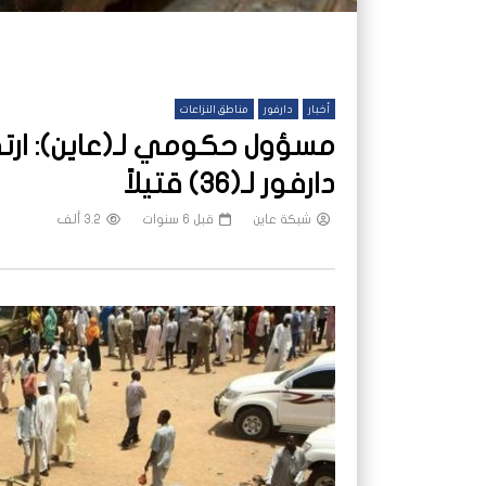
أخبار
دارفور
مناطق النزاعات
مسؤول حكومي لـ(عاين): ارتفا
دارفور لـ(36) قتيلاً
شبكة عاين
قبل 6 سنوات
3.2 ألف