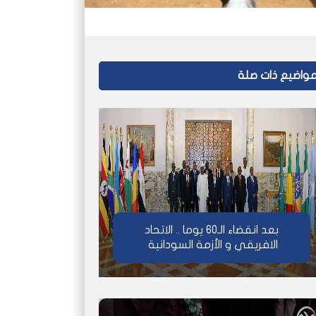
واضيع ذات صلة
بعد انقضاء الـ60 يوما .. الاتحاد
الافريقي و الأزمة السودانية