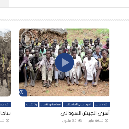
شاهد لاحقاً
شاهد لاحقاً
أفلام عاين
الحرب على المنطقتين
سياسة وإقتصاد
وثائقيات
أفلام عا
لقين
أسرى الجيش السوداني
ساحات
شبكة عاين
3.2 مليون
شبك