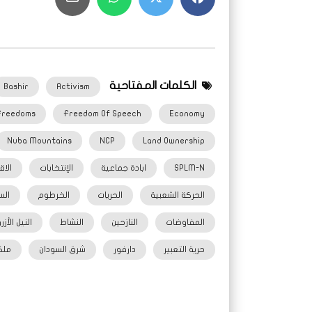
الكلمات المفتاحية
Bashir
Activism
Freedoms
Freedom Of Speech
Economy
Nuba Mountains
NCP
Land Ownership
SPLM-N
ابادة جماعية
الإنتخابات
الاق
الحركة الشعبية
الحريات
الخرطوم
الس
المفاوضات
النازحين
النشاط
النيل الأزر
حرية التعبير
دارفور
شرق السودان
ملك