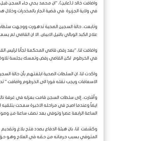
في ولاية الجزيرة في قضية اتجار بالمخدرات وخلال ه
وتابعت، حالة السجين الصحية تدهورت ووجهت سلطات ال
علاج الكبد الوبائي بالنيل الابيض، الا ان القاضي لم يسم
واضافت لنا، “بعد رفض قاضي المحكمة لجأنا لرئيس الق
في الخرطوم لكن القاضي رفض وتمسك بجلسة تلاوة الق
واكدت لنا، ان السلطات الصحية ابلغتهم بأن حالة ا
الاسعافات ويجب نقله فورا الى الخرطوم واضافت ” ت
وأشارت، إلى سلطات السجن قامت بعزله في غرفة نائي
ايضاً وعندما اصبح في مراحله الاخيرة سمحت بتلق
الساعة الرابعة عصرا وتوفي بعد نصف ساعة من وصول
وكشفت لنا، بان هيئة الدفاع بصدد فتح بلاغ وتقدي
المتوفي بسبب حرمانه من حقه في العلاج وهو حق أ