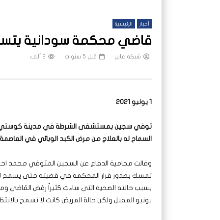
أخبار
الرئيسية
قاضي محكمة سودانية يتسب
شبكة عاين
قبل 5 سنوات
2 ألف
1 يونيو 2021
توفي سجين بمستشفى الشرطة في مدينة كوستي بولاي
السماح له بالعلاج من مرض الكبد الوبائي في العاصمة 
تمسك بصدور قرار المحكمة في قضيته حتى يسمح له با
بسبب حالته الصحية التى ساءت كثيراً رفض القاضي ومن
يونيو المقبل ولكن حالة المريض كانت لا تسمح بالانتظا