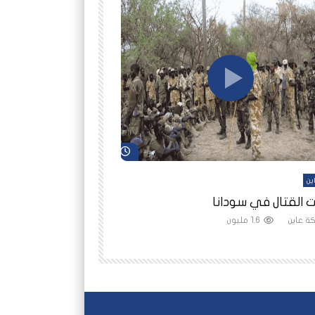
شاهد لاحقاً
ين
أفلام عاين
 القتال في سودانا
رانيا مأمون: الثمن 
ة عاين
1.6 مليون
شبكة عاين
1.5 مليون