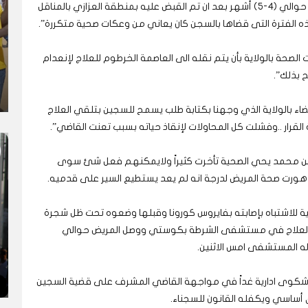
واضافت خالد لـ(عاين)، “ان محمد يحي جاء السجن قبل حوالي (4-5) أشهر بعد ان تم القبض عليه بمنطقة العزازي بالمناقل
ذه الفترة التى قضاها بالسجن كان يعاني من وعكات صحية متكررة”.
صحة بالولاية بأن يتم نقله الى العاصمة الخرطوم للعلاج لإنعدام
ح بذلك”.
ضاء بالولاية الذي وجهنا بكتابة طلب يسمح للسجين بتلقي العلاج
رار ..وفشلت كل المحاولات لإنقاذ حياته بسبب تعنت القاضي”.
لسجين محمد يحي الصحية تأخرت كثيراً ولايمكنهم فعل شئ سوى
دهورت صحة المريض لدرجة انه لم يعد يستطيع السير على قدميه.
ة للاشتباه بإصابته بفايروس كورونا وقبلها وضعوه تحت ظل شجرة
يه العلاج في مستشفى الشرطة بكوستي ووصل المريض حوالي
ه المستشفى امس الاثنين.
م شكوى ادارية غداً في مواجهة القاضي المشرف على قضية السجين
ساسي ويكفله القانون للسجناء.