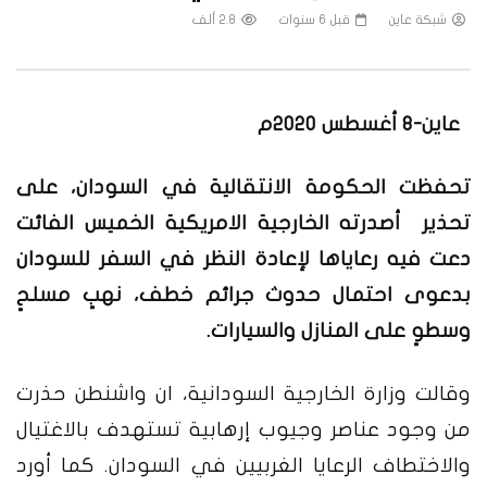
شبكة عاين
قبل 6 سنوات
2.8 ألف
عاين-8 أغسطس 2020م
تحفظت الحكومة الانتقالية في السودان، على
تحذير أصدرته الخارجية الامريكية الخميس الفائت
دعت فيه رعاياها لإعادة النظر في السفر للسودان
بدعوى احتمال حدوث جرائم خطف، نهبٍ مسلحٍ
وسطوٍ على المنازل والسيارات.
وقالت وزارة الخارجية السودانية، ان واشنطن حذرت
من وجود عناصر وجيوب إرهابية تستهدف بالاغتيال
والاختطاف الرعايا الغربيين في السودان. كما أورد