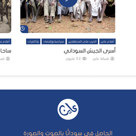
شاهد لاحقاً
شاهد لاحقاً
أفلام عاين
الحرب على المنطقتين
سياسة وإقتصاد
وثائقيات
أفلام عا
لقين
أسرى الجيش السوداني
ساحات
شبكة عاين
3.2 مليون
شبك