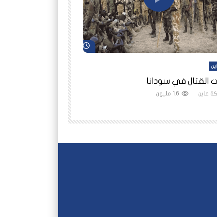
شاهد لاحقاً
ين
أفلام عاين
 القتال في سودانا
رانيا مأمون: الثمن 
ة عاين
1.6 مليون
شبكة عاين
1.5 مليون