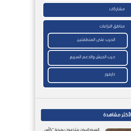
مشاركات
مناطق النزاعات
الحرب على المنطقتين
حرب الجيش والدعم السريع
دارفور
لأكثر مشاهدة
السودانيون ينتزعون بهجة “كأس