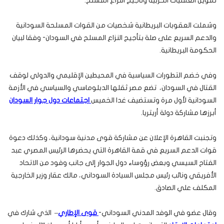
تمويل العمليات الحربية وتأجيج النزاع المسلح.
وشملت العقوبات البريطانية شخصيات من القوات المسلحة السودانية
والدعم السريع على صلة بتأجيج النزاع المسلح في السودان- وفقا لبيان
الحكومة البريطانية.
وفي خضم التطورات السياسية في المحيطين الإقليمي والدولي لوقف
القتال في السودان، تضع مصر ثقلها الدبلوماسي والسياسي في الأزمة
السودانية لأول مرة وتستضيف غدا الخميس
اجتماعات دول جوار السودان
أبرزها مشاركة دولة أريتريا.
وتجنبت القاهرة الإعلان عن مشاركة قوى مدنية سودانية، وكذلك دعوة
قوات الدعم السريع في قمة القاهرة التي يحضرها الرئيس المصري عبد
الفتاح السيسي وبعض رؤوساء دول الجوار إلى جانب وفود من الاتحاد
الأفريقي ونائب رئيس مجلس السيادة السوداني، مالك عقار وزير الخارجية
المكلف علي الصادق.
وقال عضو في الوفد المدني السوداني-
قوى الإطاري
– الذي شارك في