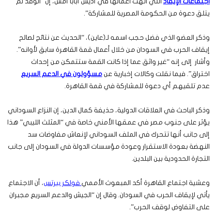
اجتماعات الإيقاد
التي انهت اعمالها في أديس أبابا أمس، إن “الوفد لم
يتلق دعوة من الحكومة المصرية للمشاركة”.
وذكر العضو الذي فضل حجب اسمه لـ(عاين)، “الحديث عن نتائج لصالح
إيقاف الحرب في السودان من خلال أعمال قمة القاهرة سابق لأوانه”.
وأشار إلى إنه “غير واثق عما إذا كانت القمة ستتمكن من إحداث
اختراق”. فيما نقلت وكالات إخبارية عن
مسؤولون في الدعم السريع
عدم تلقيهم أي دعوة للمشاركة في قمة القاهرة.
وذكر الباحث في العلاقات الدولية، حذيفة كمال الدين، إن النزاع السوداني
يؤثر على جنوب مصر في عمقها الأمني خاصة في “المثلث الليبي” هذا
إلى جانب أنها تتحرك في الملف السوداني لإنعاش مفاوضات سد
النهضة بعودة الاستقرار وعودة مؤسسات الدولة في السودان إلى جانب
التجارة الحدودية بين البلدين.
وعشية اجتماع القاهرة أكد المبعوث الأممي
فولكر بيرتس
، أن الاجتماع
يأتي لإيقاف الحرب في السودان. وقال إن “الجيش والدعم السريع مجبران
على التفاوض لوقف الحرب”.