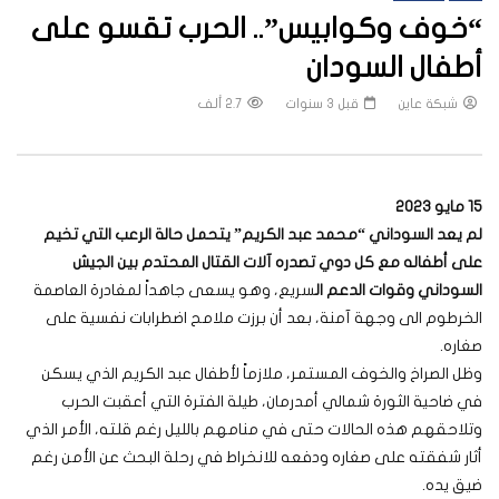
“خوف وكوابيس”.. الحرب تقسو على
أطفال السودان
شبكة عاين
قبل 3 سنوات
2.7 ألف
15 مايو 202‪3
لم يعد السوداني “محمد عبد الكريم” يتحمل حالة الرعب التي تخيم
على أطفاله مع كل دوي تصدره آلات القتال المحتدم بين الجيش
السوداني وقوات الدعم ال
سريع، وهو يسعى جاهداً لمغادرة العاصمة
الخرطوم الى وجهة آمنة، بعد أن برزت ملامح اضطرابات نفسية على
صغاره.
وظل الصراخ والخوف المستمر، ملازماً لأطفال عبد الكريم الذي يسكن
في ضاحية الثورة شمالي أمدرمان، طيلة الفترة التي أعقبت الحرب
وتلاحقهم هذه الحالات حتى في منامهم بالليل رغم قلته، الأمر الذي
أثار شفقته على صغاره ودفعه للانخراط في رحلة البحث عن الأمن رغم
ضيق يده.