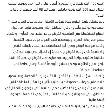
“نحو 450 ألف طفل في السودان أجبروا على الفرار من ديارهم بسبب
القتال. نحو 368 ألف نزحوا بالداخل، فيما لجأ 82 ألف منهم الى خارج
البلاد”.
ولم يشكل طريق النزوح نجاة لهؤلاء الأطفال من تداعيات الحرب بعد أن
اصطدموا بواقع مأساوي في المناطق التي وصلوها فارين من نيران
الصراع المشتعلة في العاصمة الخرطوم، من نقص في المأوى والغذاء،
لينجو من رصاص الصراع ويهددهم شبح الموت بوباء سوء التغذية.
وقالت عوضية كوكو وهي أبرز المدافعات عن النساء بائعات الشاي
والاطعمة في ولاية الخرطوم لـ(عاين) إن المنزل الذي اوت اليه في
منطقة حنتوب بولاية الجزيرة بعد فرارها من الخرطوم، يضم 40 طفلاً
نزحوا مع والداتهم وهم يعيشون أوضاعاً قاسية وهم بحاجة الى
مساعدات عاجلة”.
وتضيف: “هؤلاء الأطفال يفتقدون للغذاء والرعاية الصحية، ويعتمدون
فقط على جرعات محدودة من الحليب يأتي بها سكان المنطقة التي
نقيم فيها”، وهي رواية تعكس حجم المأساة التي يواجهها الصغار في
المناطق التي نزحوا اليها من شدة القتال الدائر في العاصمة الخرطوم.
كُلفة عالية
وتشير مدير مركز الارشاد النفسي بجامعة النيلين السودانية، د. أسماء