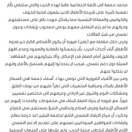
محمد جمعة الى كلفة اجتماعية عالية لهذه الحرب والتي ستلقي بأثار
نفسية كبيرة على شريحة الأطفال الذين يقعون ضحية للخوف
والكوابيس والمعاناة النفسية مما يشكل مهدد بالغ على مستقبلهم
وحياتهم ما لم يتم التعامل معهم بوعي مصحوب بإرشادات وعون
نفسي من قبل العائلات.
وترى خلال مقابلة مع (عاين) ضرورة أن يكون الأشخاص الكبار خير قدوة
للأطفال أثناء أحداث الحرب، بأن يتمسكوا بالصلابة والصمود وعدم اظهار
الخوف والقلق أمام الصغار قدر الإمكان، وألا يتركونهم في المشاهد
السيئة دون دعم نفسي، فيجب ان يتحدثوا إليهم باستمرار بالأمان وانهم
لن يتخلوا عنهم.
ومن بين الأشياء الضرورية التي توصي بها د. أسماء جمعة هي السماح
للأطفال بالبكاء ومراقبة المتغيرات التي تطرأ عليهم من نوبات القلق
ومشكلات النوم والتبول غير الارادي وعرضهم الى مختصين نفسيين
فوراً، مع ضرورة ان يترك الصغار للبقاء في مجموعات، والتحدث إليهم عن
المسائل الإيجابية وفرص السلام وتحاشي التنبؤ بمستقبل سي للصراع.
وذكرت أن مركز الارشاد النفسي التابع لجامعة النيلين اعد حزمة نصائح
وارشادات للمواطنين السودانيين تعينهم على تقديم الدعم النفسي
اللازم للأطفال لتخطي محنة الحرب، وتم نشرها على المنصات الرسمية