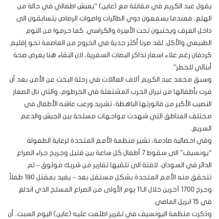
يقول عبد الكريم في مقابلة مع (عاين) “يعيش اطفالي في حالة من
الهلع، فعندما يسمعون دوي الطائرات واصوات الرصاص يتسابقون الى
داخل الغرف ويختبون تحت الأسِرة والكراسي. كما حرموا من النوم
الطبيعي والأكل. لقد صرنا أكثر جدية في الخروج من العاصمة نحو إقليم
كردفان رغم غلاء اسعار تذاكر البصات السفرية، لان البقاء هنا يعرض صحة
أبنائي للخطر”.
وسبق محمد عبد الكريم آلاف العائلات في رحلة البحث عن الأمن بعد أن
فرت بأطفالها من نيران الحرب المشتعلة في الخرطوم، والتي نال الصغار
النصيب الأكبر من فاتورتها الباهظة، تشريد ورعب عاشه الأطفال في
مختلف المناطق التي شهدت مواجهات مسلحة بين الجيش والدعم
السريع.
وفي احصائية صادمة، تشير منظمة الأمم المتحدة لرعاية الطفولة
“يونسيف” الى سقوط 7 أطفال كل ساعة بين قتيل وجريح جراء الصراع
الدائر في السودان، لافتة الى تلقيها تقارير من شريك موثوق – لم
تتحقق منه الأمم المتحدة بشكل مستقل بعد – يفيد بمقتل 190 طفلاً
وجرح 1700 آخرين خلال الـ11 يوم الأولى من الصراع المسلح الذي اندلع
في 15 ابريل الماضي.
وذكرت منظمة اليونسيف في تقرير اطلعت عليه (عاين) اليوم السبت، أن