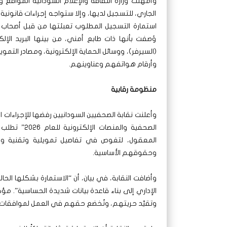
الجاري، للتسجيل لديها، وإلا ستواجه إجراءات قانون
استمارة التسجيل المطلوب تعبئتها من قبل أصحاب ا
وُصفت بأنها ذات طابع أمني، من بينها البريد الإ
(السيرفر)، ووسائل الحماية الإلكترونية، ومصادر التمو
وأرقام هواتفهم وعناوينهم.
منظومة رقابية
وأعلنت نقابة الصحفيين السودانيين رفضها للإجراءات الت
الصحفية والم
المعقول، لتغوص في تفاصيل تمويلية وتقنية و
وحقوقهم الأساسية.
وأضافت النقابة، في بيان، أن “الاستمارة بشكلها الح
الإداري إلى بناء قاعدة بيانات شديدة الحساسية”. مؤ
وتقيّد حريتهم، وتُخضع حقهم في العمل لموافقات 