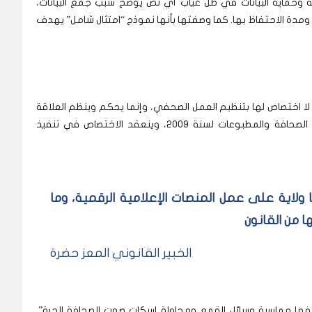
وصية وحماية البيانات في ظل غياب أي نص يوضح سبب جمع البيانات،
 ومدة الاحتفاظ بها. كما وصفتها بأنها نموذج “امتثال شامل” يهدف
م لا اختصاص لها بتنظيم العمل الصحفي، وإنما يحكم وينظم العلاقة
بين الدولة والمؤسسات الصحفية والصحفيين قانون الصحافة والمطبوعات لسنة 2009، وينعقد الاختصاص في تنفيذ
ا ولاية على عمل المنصات الإعلامية الرقمية، وما
ا من القانون
الخبير القانوني المعز حضرة
دفها ممارسة وسائل القمع ومحاولة إسكات صوت الصحافة الحرة”.