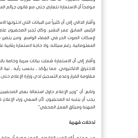
موضحاً أن الاستمارة تتعارض حتى مع قانون جرائم المع
وأشار الدالي إلى أن كثيراً من البيانات التي احتوته
الرئيس السابق عمر البشير، وكان يُجبر الصحفيون ع
لإسكات الصوت الحر في الفضاء الواسع. ومن يتضرر من
المعلوماتية، رغم سيئاته، ولا حاجة لاستمارة رقابية 
وأشار إلى أن الاستمارة شملت بيانات سرية وخاصة با
للاختراق الالكتروني، مما يؤكد ـ بحسب رأيه ـ نية
مقاومة القرار وعدم التسجيل لدى وزارة الإعلام حتى ل
وتابع: أن “وزير الإعلام حاول استمالة بعض الصحف
يجب أن ينتبه له الصحفيون، لأن السعي وراء الإعلا
المهنة وميثاق العمل الصحفي”.
تدخلات قهرية
من جهته، أكد الخبير القانوني المعز حضرة أن وزارة 