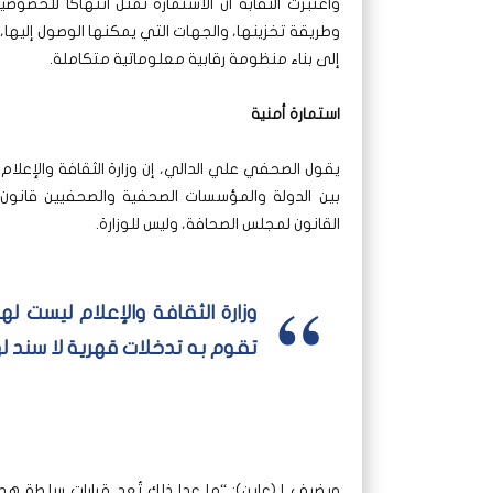
واعتبرت النقابة أن الاستمارة تمثل انتهاكاً للخص
وطريقة تخزينها، والجهات التي يمكنها الوصول إليها،
إلى بناء منظومة رقابية معلوماتية متكاملة.
استمارة أمنية
يقول الصحفي علي الدالي، إن وزارة الثقافة والإعلا
القانون لمجلس الصحافة، وليس للوزارة.
وزارة الثقافة والإعلام ليست له
تقوم به تدخلات قهرية لا سند له
ويضيف لـ(عاين): “ما عدا ذلك تُعد قرارات سلطة ه