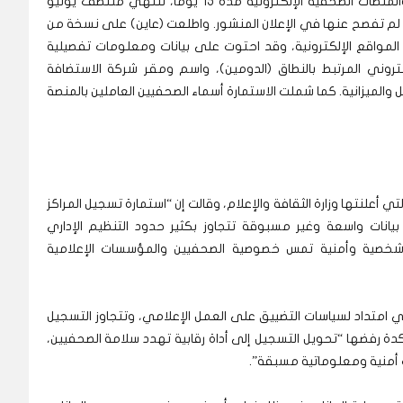
وأمهلت وزارة الثقافة والإعلام السودانية المواقع والمنصات الصحفية الإلكترونية مدة 15 يوماً، تنتهي منتصف يونيو
ية لم تفصح عنها في الإعلان المنشور. واطلعت (عاين) على نسخة من
لمواقع الإلكترونية، وقد احتوت على بيانات ومعلومات تفصيلية
لكتروني المرتبط بالنطاق (الدومين)، واسم ومقر شركة الاستضافة
يل والميزانية. كما شملت الاستمارة أسماء الصحفيين العاملين بالمنصة
ي أعلنتها وزارة الثقافة والإعلام، وقالت إن “استمارة تسجيل المراكز
نصات الإلكترونية للعام 2026” تطلب بيانات واسعة وغير مسبوقة تتجاوز بكثير حدود التنظيم الإداري
شخصية وأمنية تمس خصوصية الصحفيين والمؤسسات الإعلامية
الي امتداد لسياسات التضييق على العمل الإعلامي، وتتجاوز التسجيل
كدة رفضها “تحويل التسجيل إلى أداة رقابية تهدد سلامة الصحفيين،
أمنية ومعلوماتية مسبقة”.