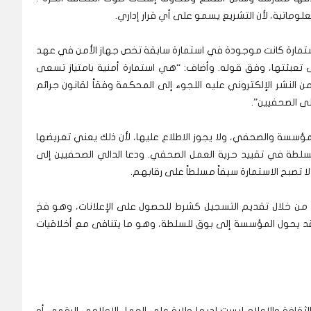
لوماتية، لأن التشريع يسمو على أي قرار إداري.
ا الاستمارة كانت موجودة في استمارة سابقة تخص جهاز الأمن في عهد
لى تعبئتها، وفق قوله. وأضاف: “هي استمارة أمنية بامتياز تسعى
 النشر الإلكتروني عليه اللجوء إلى المحكمة وفقاً لقانون جرائم
على الصحفيين”.
لمؤسسة والصحفي، ولا يجوز الاطلاع عليها، لأن ذلك يعني تعريضها
 السلطة في تقييد حرية العمل الصحفي. ودعا الدالي الصحفيين إلى
ا تصبح الاستمارة سيفاً مسلطاً على رقابهم.
يين من خلال تقديم التسجيل كشرط للحصول على الإعلانات، وهو فخ
ن قد يحول المؤسسة إلى بوق للسلطة، وهو ما يتنافى مع أخلاقيات
الثقافة والإعلام ليست لديها ولاية على العمل الإعلامي الرقمي أو