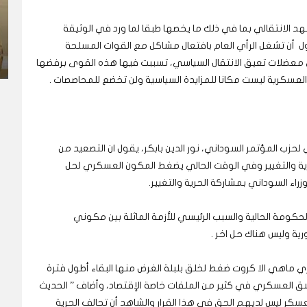
هد الانتقالي بما في ذلك ما يخصها طبقا لما ورد في الوثيقة
اول أن تشغل الرأي العام بافتعال مشاكل مع القوات المسلحة
 معضلات تعيق الانتقال السياسي، تسببت فيها هذه القوى برفضها
ة والعسكرية ليست مكانا للمزايدة السياسية ولن تخضع للمحاصصات .
حزب المؤتمر السوداني، نور الدين بابكر، يقول ان التصعيد من
رية والتغيير وفي الوقت الحالي يضغط المكون العسكري لحل
راء السوداني بمشاركة الحرية والتغيير.
لحكومة الحالية والسبب الرئيسي للأزمة الماثلة بين مكوني
ورية وليس هناك حل اخر .
ري ماهي الا كروت ضغط لخلق بلبلة الغرض منها البقاء أطول فترة
ق العسكري في كثير من الملفات خاصة الإقتصاد، وأضاف ” الحديث
لعسكر ليس لديهم الحق في هذا القرار والشاهد أن تحالف الحرية