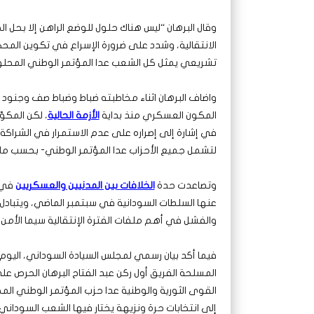
وقال البرهان “ليس هناك حلول للوضع الراهن إلا بحل 
الانتقالية، وشدد على ضرورة الإسراع في تكوين ال
تشريعي يمثل كل الشعب عدا المؤتمر الوطني المحلو
واضاف البرهان اثناء مخاطبته ضباط وضباط صف وجن
المكون العسكري منذ بداية
الأزمة الحالية
، لكن المكو
في إشارة إلى إصراره على عدم الاستمرار في الشراكة،
لتشمل جميع الأحزاب عدا المؤتمر الوطني- بحسب ما ا
وتصاعدت حدة
الخلافات بين المدنيين والعسكريين
في ا
عنها السلطات السودانية في سبتمبر الماضي، ويتبادل 
والفشل في أهم ملفات الفترة الإنتقالية سيما الأمن و
فيما أكد بيان رسمي لمجلس السيادة السوداني، اليوم ال
المسلحة الفريق أول ركن عبد الفتاح البرهان الحرص 
القوى الثورية والوطنية عدا حزب المؤتمر الوطني الم
إلى انتخابات حرة ونزيهة يختار فيها الشعب السودان