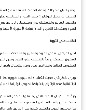
واشار البيان محاولات إقصاء القوات المسلحة من المش
الدستورية، وقال البرهان إن بعض القوى السياسية تح
والدعم السريع والتشكيك في وطنيتها، والزج بها في
الحوار ومشاركة الآخر، وأكد ان قيادة الأجهزة الأمني
انقلاب على الثورة
لكن القيادي بقوى الحرية والتغيير والمتحدث الرسمي ل
المكون العسكري بدأ بالإنقلاب على الثورة وشق الح
الحكومة الحالية وهذا ليس بيده ومن صلاحيات رئيس الوز
ويرى بابكر في حديث لـ(عاين) انه لايوجد ضرورة لحل ا
الإنتقالية عدم الإلتزام بالشراكة نصوص الوثيقة الدست
ويؤكد بابكر، ان الازمات التى يفتعلها المكون العسك
ممكنة في رئاسة المجلس السيادي بعد تقلص دور الش
عن توسعة الحرية والتغيير كلمة حق اريد بها باطل وا