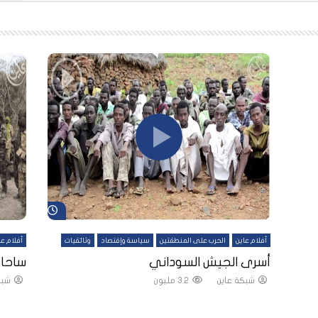
شاهد لاحقاً
شاهد لاحقاً
أفلام عاين
الحرب على المنطقتين
سياسة وإقتصاد
وثائقيات
أفلام عا
لقين
أسرى الجيش السوداني
ساحات
شبكة عاين
3.2 مليون
شبك