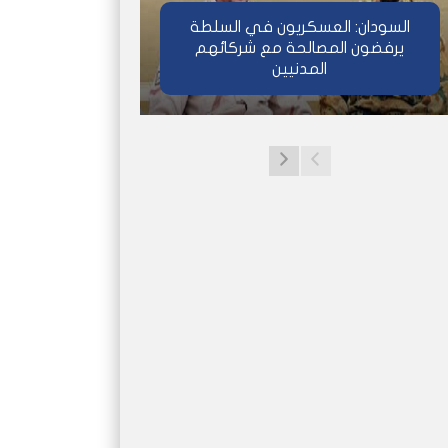
السودان: العسكريون في السلطة
يرفضون المصالحة مع شركائهم
المدنيين