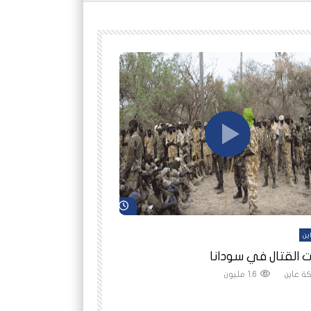
شاهد لاحقاً
ين
أفلام عاين
 القتال في سودانا
رانيا مأمون: الثمن 
ة عاين
1.6 مليون
شبكة عاين
1.5 مليون