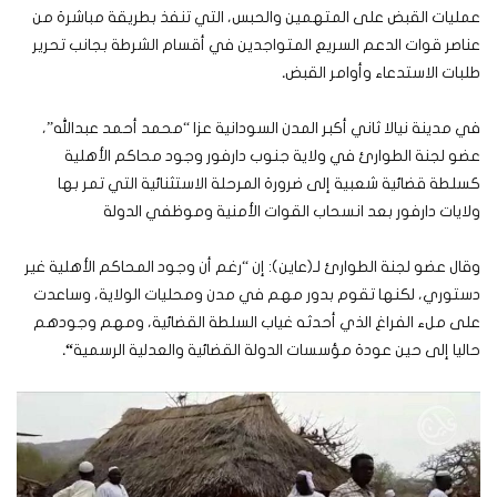
عمليات القبض على المتهمين والحبس، التي تنفذ بطريقة مباشرة من
عناصر قوات الدعم السريع المتواجدين في أقسام الشرطة بجانب تحرير
طلبات الاستدعاء وأوامر القبض
.
في مدينة نيالا ثاني أكبر المدن السودانية عزا “محمد أحمد عبدالله”،
عضو لجنة الطوارئ في ولاية جنوب دارفور وجود محاكم الأهلية
كسلطة قضائية شعبية إلى ضرورة المرحلة الاستثنائية التي تمر بها
ولايات دارفور بعد انسحاب القوات الأمنية وموظفي الدولة
وقال عضو لجنة الطوارئ لـ(عاين): إن “رغم أن وجود المحاكم الأهلية غير
دستوري، لكنها تقوم بدور مهم في مدن ومحليات الولاية، وساعدت
على ملء الفراغ الذي أحدثه غياب السلطة القضائية، ومهم وجودهم
حاليا إلى حين عودة مؤسسات الدولة القضائية والعدلية الرسمية
“.