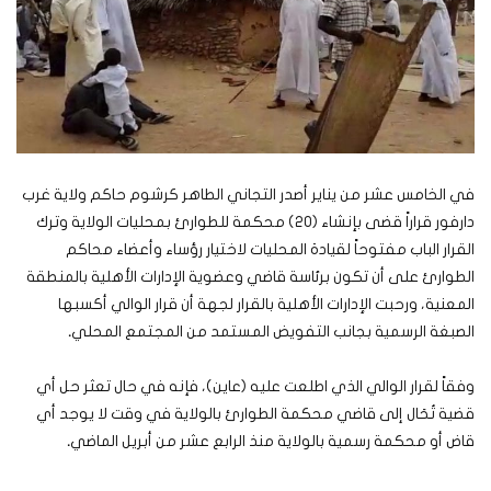
في الخامس عشر من يناير أصدر التجاني الطاهر كرشوم حاكم ولاية غرب
دارفور قراراً قضى بإنشاء (20) محكمة للطوارئ بمحليات الولاية وترك
القرار الباب مفتوحاً لقيادة المحليات لاختيار رؤساء وأعضاء محاكم
الطوارئ على أن تكون برئاسة قاضي وعضوية الإدارات الأهلية بالمنطقة
المعنية، ورحبت الإدارات الأهلية بالقرار لجهة أن قرار الوالي أكسبها
الصبغة الرسمية بجانب التفويض المستمد من المجتمع المحلي
.
وفقاً لقرار الوالي الذي اطلعت عليه (عاين)، فإنه في حال تعثر حل أي
قضية تُحَال إلى قاضي محكمة الطوارئ بالولاية في وقت لا يوجد أي
قاض أو محكمة رسمية بالولاية منذ الرابع عشر من أبريل الماضي
.