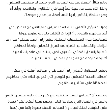
وتابع قائلاً: “نعمل بموجب التفويض الذي منحنا له مجتمعنا المحلي،
والكل الآن يبحث عن جهة يلجأ إليها في الشكاوى والبلاغات، ورأينا أن
وجود سلطة يتقاضى إليها الناس أفضل من عدم وجودها
“.
وعزا المسؤول الأهلي إنشاء المحاكم إلى منع الناس من التفكير في
أخذ حوقهم بالقوة، وأن الإدارات الأهلية بالولاية تمارس دورها
للمحافظة على المجتمعات المحلية، مشيرا إلى أنهم يعملون على حل
النزاعات والخلافات بين الأفراد بعد الفراغ القضائي، واصفاً المحاكم
الأهلية بالعمل القضائي الشعبي الذي يستند إلى صلاحيات شعبية
أهلية ممنوحة من المجتمع المحلي -بحسب تعبيره
.
ويشير المسؤول الأهلي، إلى أنهم طوروا محاكم أهلية في شكل
“مجالس العمد” تتماشى مع الأوضاع التي تمر بها البلاد حتى يمكنهم
المحافظة على استقرار مناطقهم
.
ويضيف: أن “مجالس العمد، منتشرة في كل وحدة إدارية مهمتها تلقي
والنظر في القضايا التي تصل من الناس، وتصدر فيها أحكام تكون نافذة
على الطرفين المتقاضيين، وأن المجالس تنعقد بصورة راتبة في رئاسة