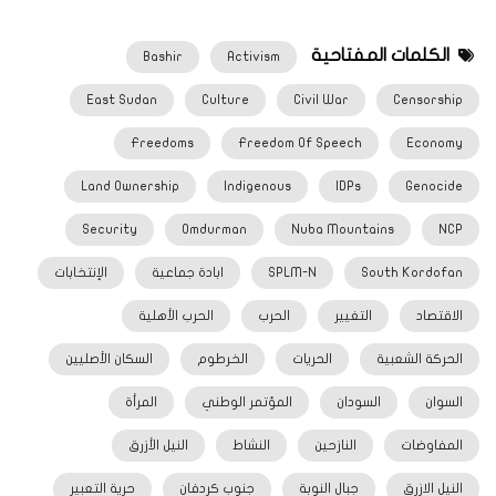
الكلمات المفتاحية
Bashir
Activism
East Sudan
Culture
Civil War
Censorship
Freedoms
Freedom Of Speech
Economy
Land Ownership
Indigenous
IDPs
Genocide
Security
Omdurman
Nuba Mountains
NCP
South Kordofan
SPLM-N
ابادة جماعية
الإنتخابات
الاقتصاد
التغيير
الحرب
الحرب الأهلية
الحركة الشعبية
الحريات
الخرطوم
السكان الأصليين
السوان
السودان
المؤتمر الوطني
المرأة
المفاوضات
النازحين
النشاط
النيل الأزرق
النيل الازرق
جبال النوبة
جنوب كردفان
حرية التعبير