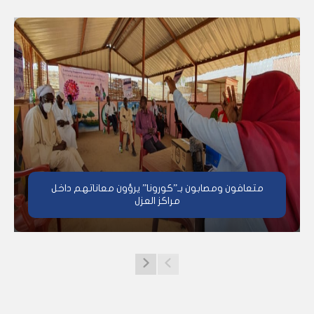
متعافون ومصابون بـ”كورونا” يرؤون معاناتهم داخل
مراكز العزل