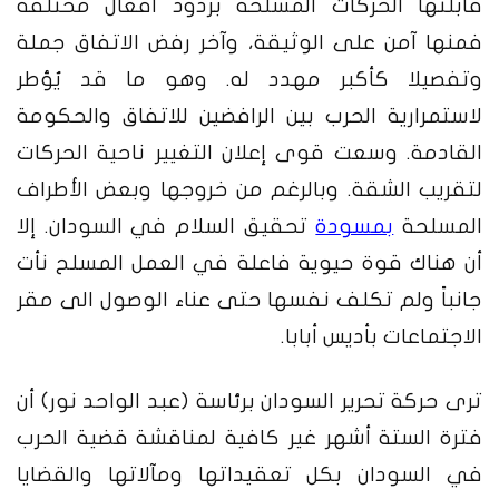
قابلتها الحركات المسلحة بردود أفعال مختلفة
فمنها
آمن
على الوثيقة، وآخر رفض الاتفاق جملة
وتفصيلا كأكبر مهدد له. وهو ما قد يُؤطر
لاستمرارية الحرب بين الرافضين للاتفاق والحكومة
القادمة. وسعت قوى إعلان التغيير ناحية الحركات
لتقريب الشقة. وبالرغم من خروجها وبعض الأطراف
المسلحة
بمسودة
تحقيق السلام في السودان. إلا
أن هناك قوة حيوية فاعلة في العمل المسلح نأت
جانباً ولم تكلف نفسها حتى عناء الوصول الى مقر
الاجتماعات بأديس أبابا.
ترى حركة تحرير السودان برئاسة (
عبد الواحد نور
) أن
فترة الستة أشهر غير كافية لمناقشة قضية الحرب
في السودان بكل تعقيداتها ومآلاتها والقضايا