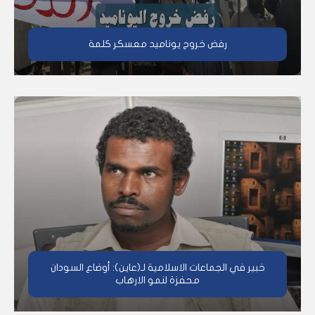
رفض خروج يوناميد معسكر كلمة
خبير في الجماعات الاسلامية لـ(عاين): أوضاع السودان
محفزة لنمو الارهاب