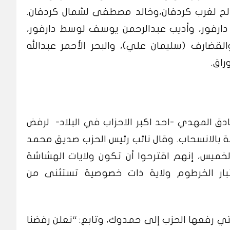
الح لغرب كردفان،وخالد مصطفى لشمال كردفان.
رفور، وأديب عبدالرحمن يوسف لوسط دارفور،
ضارف (سليمان علي)، والبحر الأحمر عبدالله
راق.
دق المهدي -احد اكبر الاحزاب في البلاد- لرفض
 بالانسحاب. وقال نائب رئيس الحزب صديق محمد
ميس، إنهم اقترحوا أن تكون ولايات الهشاشة
6، إلى جانب اعتبار الخرطوم ولاية ذات خصوصية تستثنى من
التي رفعها الحزب إلى حمدوك، وتابع: “نعلن رفضنا