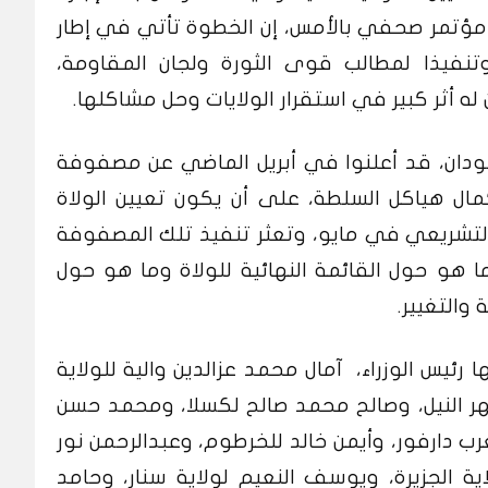
مؤتمر صحفي بالأمس، إن الخطوة تأتي في إطار
وتنفيذا لمطالب قوى الثورة ولجان المقاومة،
 له أثر كبير في استقرار الولايات وحل مشاكلها.
ودان، قد أعلنوا في أبريل الماضي عن مصفوفة
كمال هياكل السلطة، على أن يكون تعيين الولاة
التشريعي في مايو، وتعثر تنفيذ تلك المصفوفة
 هو حول القائمة النهائية للولاة وما هو حول
 والتغيير.
حكام الـ18 التي اعلنها رئيس الوزراء، آمال محمد عزالدين والية للولاية
نهر النيل، وصالح محمد صالح لكسلا، ومحمد حسن
رب دارفور، وأيمن خالد للخرطوم، وعبدالرحمن نور
ولاية الجزيرة، ويوسف النعيم لولاية سنار، وحامد