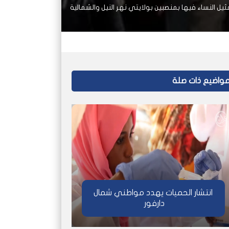
يل النساء فيها بمنصبين بولايتي نهر النيل والشمالية
واضيع ذات صلة
انتشار الحميات يهدد مواطني شمال
دارفور