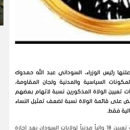
لنها رئيس الوزراء، السوداني عبد الله حمدوك
لمكونات السياسية والمدنية ولجان المقاومة،
 تعيين الولاة المذكورين نسبة لاتهام بعضهم
لبعض على قائمة الولاة نسبة لضعف تمثيل النساء
الية فقط.
وأعلن رئيس الوزراء د. عبد الله حمدوك تعيين 18 والياً مدنياً لولايات السودان بعد إجازة