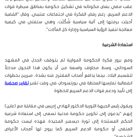
عقب مضي بعض مكوناته في تشكيل حكومة بمناطق سيطرة قوات
الدعم السريع، رغم رفض الفكرة في اجتماعات عنتيبي، وقال “القضية
أحيلت برمتها إلى آلية سياسية شُكِّلَت، وهي ستفتي في كيفية
معالجة تنفيذ الرؤية السياسية وإدارة كل المآلات”.
استعادة الشرعية
ومع بروز فكرة الحكومة الموازية لم يتوقف الجدل في المشهد
السوداني، وسط مخاوف واسعة من أن يكون هذا التحول مدخلاً
لتقسيم البلاد، بينما يدافع أصحاب المقترح عنه بشدة، مبررين بخطوات
انفصالية تمارسها السلطة في بورتسودان. في وقت تشير
تقارير صحفية
إلى تأييد ودعم قوات الدعم السريع للخطوة
ويقول رئيس الجبهة الثورية الدكتور الهادي إدريس في مقابلة مع (عاين)
إنهم “يدعون إلى تكوين حكومة مدنية تسعى إلى استعادة شرعية
الحكم المستندة إلى ثورة ديسمبر المجيدة. فهذه ليست حكومة
المنفى أو حكومة الدعم السريع كما يروج لها أصحاب الأغراض
الشخصية”.