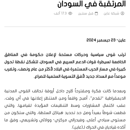
المرتقبة في السودان
شبكة عاين
قبل سنتين
17.3 ألف
عاين- 23 ديسمبر 2024
ترتب قوى سياسية وحركات مسلحة لإعلان حكومة في المناطق
الخاضعة لسيطرة قوات الدعم السريع في السودان، لتشكل نقطة تحول
كبيرة في مسار الحرب المستمرة في البلاد لأكثر من عام ونصف، وتضرب
موعداً مع انسداد جديد لأفق التسوية السلمية للصراع.
وبعدما كانت فكرة ومقترحاً طُرح داخل أروقة تحالف القوى المدنية
الديمقراطية “تقدم”، أصبح واقعاً ومن المنتظر إعلانها في أي وقت،
عقب اكتمال المشاورات وسط التنظيمات المؤيدة لقيامها، والتي
قطعت شوطاً بعيداً وصل حد تحديد هياكل السلطة، والتي ستكون من
مستوى سيادي أعلى، وفيدرالي مركزي- وولائي وتشريعي، وفق ما
أكده قياديان في الحراك لـ(عاين).