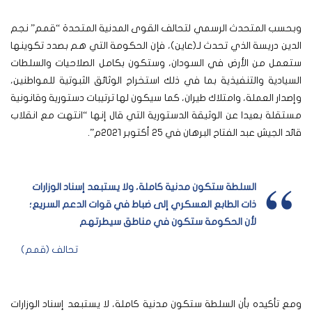
وبحسب المتحدث الرسمي لتحالف القوى المدنية المتحدة “قمم” نجم
الدين دريسة الذي تحدث لـ(عاين)، فإن الحكومة التي هم بصدد تكوينها
ستعمل من الأرض في السودان، وستكون بكامل الصلاحيات والسلطات
السيادية والتنفيذية بما في ذلك استخراج الوثائق الثبوتية للمواطنين،
وإصدار العملة، وامتلاك طيران، كما سيكون لها ترتيبات دستورية وقانونية
مستقلة بعيدا عن الوثيقة الدستورية التي قال إنها “انتهت مع انقلاب
قائد الجيش عبد الفتاح البرهان في 25 أكتوبر 2021م”.
السلطة ستكون مدنية كاملة، ولا يستبعد إسناد الوزارات
ذات الطابع العسكري إلى ضباط في قوات الدعم السريع؛
لأن الحكومة ستكون في مناطق سيطرتهم
تحالف (قمم)
ومع تأكيده بأن السلطة ستكون مدنية كاملة، لا يستبعد إسناد الوزارات