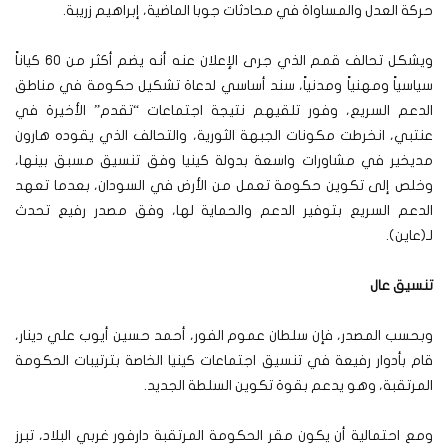
حركة العدل والمساواة في محادثات جوبا الماضية، إبراهيم زريبة.
ويشكل تحالف قمم الذي جرى الإعلان عنه أنه يضم أكثر من 60 كياناً
سياسياً ومهنياً ومدنياً، سند أساسي لدعاة تشكيل حكومة في مناطق
الدعم السريع، وفور تلقيهم نتيجة اجتماعات “تقدم” الأخيرة في
عنتبي، انخرطت مكونات الجبهة الثورية، والتحالف الذي يقوده هارون
مديخير في مشاورات واسعة بدولة كينيا وفق تنسيق مسبق بينها،
وخلص إلى تكوين حكومة تعمل من الأرض في السودان، بعدما تعهد
الدعم السريع بتوفير الدعم والحماية لها، وفق مصدر رفيع تحدث
لـ(عاين).
تنسيق عال
وبحسب المصدر، فإن سلطان عموم الفور، أحمد حسين أيوب علي دينار،
قام بأدوار رفيعة في تنسيق اجتماعات كينيا الخاصة بترتيبات الحكومة
المرتقبة، وهو يدعم بقوة تكوين السلطة الجديد.
ومع احتمالية أن يكون مقر الحكومة المرتقبة دارفور غربي البلاد، تبرز