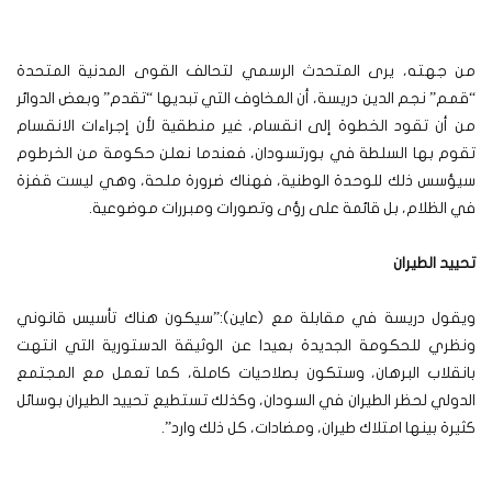
من جهته، يرى المتحدث الرسمي لتحالف القوى المدنية المتحدة
“قمم” نجم الدين دريسة، أن المخاوف التي تبديها “تقدم” وبعض الدوائر
من أن تقود الخطوة إلى انقسام، غير منطقية لأن إجراءات الانقسام
تقوم بها السلطة في بورتسودان، فعندما نعلن حكومة من الخرطوم
سيؤسس ذلك للوحدة الوطنية، فهناك ضرورة ملحة، وهي ليست قفزة
في الظلام، بل قائمة على رؤى وتصورات ومبررات موضوعية.
تحييد الطيران
ويقول دريسة في مقابلة مع (عاين):”سيكون هناك تأسيس قانوني
ونظري للحكومة الجديدة بعيدا عن الوثيقة الدستورية التي انتهت
بانقلاب البرهان، وستكون بصلاحيات كاملة، كما تعمل مع المجتمع
الدولي لحظر الطيران في السودان، وكذلك تستطيع تحييد الطيران بوسائل
كثيرة بينها امتلاك طيران، ومضادات، كل ذلك وارد”.