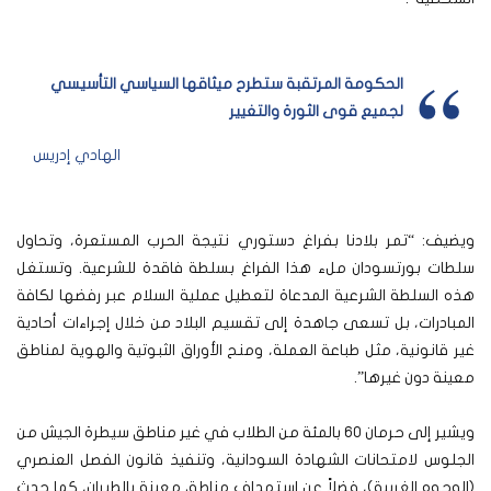
الحكومة المرتقبة ستطرح ميثاقها السياسي التأسيسي
لجميع قوى الثورة والتغيير
الهادي إدريس
ويضيف: “تمر بلادنا بفراغ دستوري نتيجة الحرب المستعرة، وتحاول
سلطات بورتسودان ملء هذا الفراغ بسلطة فاقدة للشرعية. وتستغل
هذه السلطة الشرعية المدعاة لتعطيل عملية السلام عبر رفضها لكافة
المبادرات، بل تسعى جاهدة إلى تقسيم البلاد من خلال إجراءات أحادية
غير قانونية، مثل طباعة العملة، ومنح الأوراق الثبوتية والهوية لمناطق
معينة دون غيرها”.
ويشير إلى حرمان 60 بالمئة من الطلاب في غير مناطق سيطرة الجيش من
الجلوس لامتحانات الشهادة السودانية، وتنفيذ قانون الفصل العنصري
(الوجوه الغريبة)، فضلاً عن استهداف مناطق معينة بالطيران، كما حدث