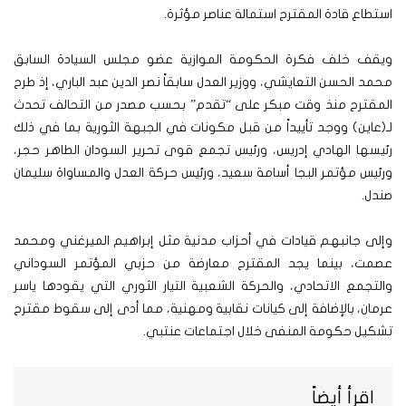
استطاع قادة المقترح استمالة عناصر مؤثرة.
ويقف خلف فكرة الحكومة الموازية عضو مجلس السيادة السابق
محمد الحسن التعايشي، ووزير العدل سابقاً نصر الدين عبد الباري، إذ طرح
المقترح منذ وقت مبكر على “تقدم” بحسب مصدر من التحالف تحدث
لـ(عاين) ووجد تأييداً من قبل مكونات في الجبهة الثورية بما في ذلك
رئيسها الهادي إدريس، ورئيس تجمع قوى تحرير السودان الطاهر حجر،
ورئيس مؤتمر البجا أسامة سعيد، ورئيس حركة العدل والمساواة سليمان
صندل.
وإلى جانبهم قيادات في أحزاب مدنية مثل إبراهيم الميرغني ومحمد
عصمت، بينما يجد المقترح معارضة من حزبي المؤتمر السوداني
والتجمع الاتحادي، والحركة الشعبية التيار الثوري التي يقودها ياسر
عرمان، بالإضافة إلى كيانات نقابية ومهنية، مما أدى إلى سقوط مقترح
تشكيل حكومة المنفى خلال اجتماعات عنتبي.
اقرأ أيضاً