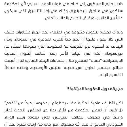
ذات الطابع العسكري إلى ضباط في قوات الدعم السريع؛ لأن الحكومة
ستكون في مناطق سيطرتهم، وذلك في إطار التنسيق الذي سيكون
عالياً بين الجانبين، وبغرض الاطلاع بالجانب الأمني.
وبدأت الفكرة بتكوين حكومة في المنفى بعد انهيار مشاورات جنيف
التي كان يعول عليها أن تضع حداً للحرب المدمرة في السودان، وكان
الهدف ما أسموه نزع الشرعية عن الحكومة التي يقودها الجيش من
بورتسودان، لكن في نهاية الأمر رفض تحالف القوى المدنية
الديمقراطية “تقدم” المقترح خلال اجتماعات الهيئة القيادية التي أقيمت
مطلع ديسمبر الجاري في مدينة عنتيبي الأوغندية، وعدته مدخلاً
لتقسيم البلاد.
من يقف وراء الحكومة المرتقبة؟
لكن الأطراف صاحبة الفكرة مضت بخطوتها بمفردها بعيداً عن “تقدم”
بل قررت أن تعمل الحكومة من الأرض بدلا عن المنفى، لتحدث تمايز
واسعاً في صفوف التحالف السياسي الذي يقوده رئيس الوزراء
السوداني السابق د. عبد الله حمدوك، مع حالة من ارتباك كبيرة بعد أن