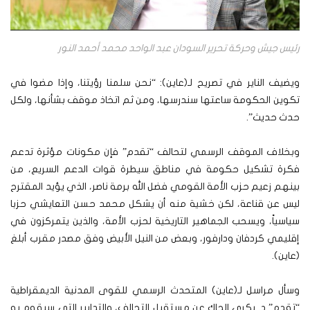
رئيس جيش وحركة تحرير السودان عبد الواحد محمد أحمد النور
ويضيف الناير في تصريح لـ(عاين): “نحن سلمنا رؤيتنا، وإذا مضوا في
تكوين الحكومة ساعتها سندرسها، ومن ثم اتخاذ موقف بشأنها، ولكل
حدث حديث”.
وبخلاف الموقف الرسمي لتحالف “تقدم” فإن مكونات مؤثرة تدعم
فكرة تشكيل حكومة في مناطق سيطرة قوات الدعم السريع، من
بينهم زعيم حزب الأمة القومي فضل الله برمة ناصر، الذي يؤيد المقترح
ليس عن قناعة، لكن خشية منه أن يشكل محمد حسن التعايشي حزبا
سياسياً، ويسحب الجماهير التاريخية لحزب الأمة، والذين يتمركزون في
إقليمي كردفان ودارفور، وبعض من النيل الأبيض وفق مصدر مقرب أبلغ
(عاين).
وسأل مراسل لـ(عاين) المتحدث الرسمي للقوى المدنية الديمقراطية
“تقدم” د. بكري الجاك عن مستقبل التحالف، والتدابير التي سيقوم به