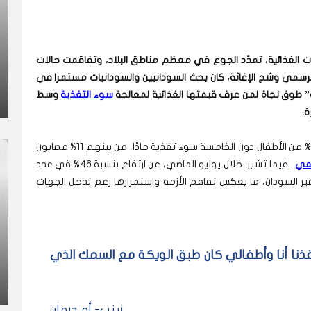
ت الغذائية، تمدّد الجوع في معظم مناطق البلاد، وتفاقمت حالات
الرسمي وشح الإغاثة، كان بحث السودانيين والسودانيات مستمرا في
يكة” طوق نجاة لمن عرف قيمتها الغذائية لمعالجة
سوء التغذية
وسط
ة
.
ووفقاً لبيانات برنامج الغذاء العالمي، يعاني قرابة 40% من الأطفال دون الخامسة سوء تغذية حادّا، من بينهم 11% مصابون
لمي
. فيما تشير خلال يوليو الماضي، عن ارتفاع بنسبة 46% في عدد
 عبر السودان، ما يعكس تفاقم الأزمة واستمرارها رغم تدخل الجهات
نقذنا أنا وأطفالي كان طبق الويكة مع السمك الذي
زينب- أم درمان