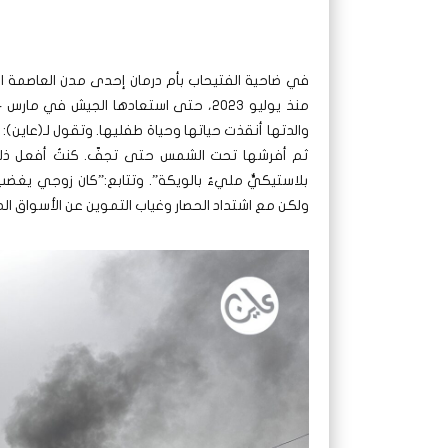
في ضاحية الفتيحاب بأم درمان إحدى مدن العاصمة ال
والدتها أنقذت حياتها وحياة طفليها. وتقول لـ(عاين): 
ثم أفرشها تحت الشمس حتى تجفّ. كنتُ أفعل ذلك ل
بلاستيكيٌّ مليءٌ بالويكة”. وتتابع:”كان زوجي يغض
ولكن مع اشتداد الحصار وغياب التموين عن الأسواق المح