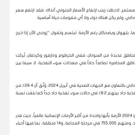
مر، لاحظت زينب ارتفاع الأسعار الجنوني آنذاك: فقد ارتفع سعر
، يلهوان ويضحكان رغم الأزمة. تبتسم وتقول: “زوجي الآن إذا خرج
ناطق عديدة من السودان، ففي الخرطوم ودارفور وكردفان، تُركت
 المحاصرة تصاعداً حاداً في معدلات سوء التغذية، لا سيما بين
ففي تحليل تغذوي شامل نشره تجمع التغذية السوداني بالتعاون مع الجهات الصحية في أبريل 2024، وُثّق أن 29.4٪ من
الأطفال دون 5 سنوات في مخيم زمزم يعانون سوء تغذية حاد بينهم 8.2٪ في حالات سوء تغذية حاد جداً كما بلغت نسبة
وقد وصف مكتب تنسيق الشؤون الإنسانية في يونيو 2024 الأزمة بأنها واحدة من أكبر الأزمات الإنسانية عالمياً، حيث قدر
أن 25.6 مليون شخص يواجهون انعدام أمن غذائي حاد، ومنهم 755,000 في مرحلة المجاعة، و14 منطقة، بما فيها أحياء