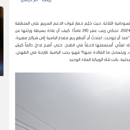
سودانية الثلاثة، حيث خيّم حصار قوات الدعم السريع على المنطقة
منذ يوليو 2023، حتى استعادها الجيش في مارس 2024، تحكي زينب عمر (28 عاماً). كيف أن عادة بسيطة ورثتها عن
“منذ أن تزوجت، اعتدتُ أن أقطع ربع مقدار البامية إلى شرائح صغيرة،
علّي أستعملها لاحقاً في الطبخ، حتى أصبح لديّ دائماً كيسٌ
ب، ويتساءل ما الفائدة منها؟ فهو يحب البامية طازجة في الطهي،
لية، باتت تلك الويكة الملاذ الوحيد.