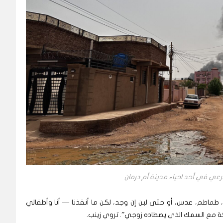
رعي في أحد احياء مدينة أم درمان
 طماطم، عدس، أو حتى لبن إن وجد، لكن ما أنقذنا — أنا وأطفالي
كة مع السمك الذي يصطاده زوجي”. تروي زينب.