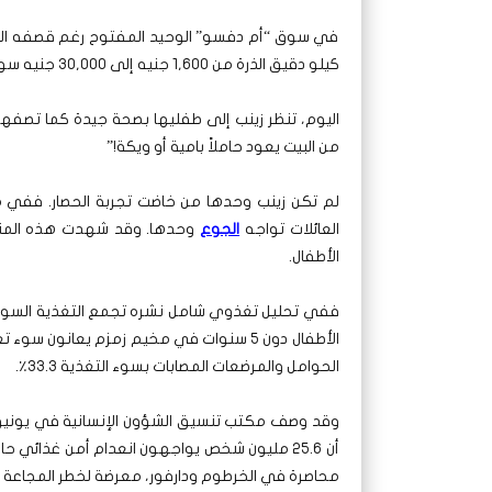
في سوق “أم دفسو” الوحيد المفتوح رغم قصفه المست
كيلو دقيق الذرة من 1,600 جنيه إلى 30,000 جنيه سوداني. ولم يكن هناك دواء ولا أي مقومات حياة أساسية.
اليوم، تنظر زينب إلى طفليها بصحة جيدة كما تصفهما
من البيت يعود حاملاً بامية أو ويكة!”
لم تكن زينب وحدها من خاضت تجربة الحصار. ففي م
العائلات تواجه
الجوع
وحدها. وقد شهدت هذه المناطق
الأطفال.
الحوامل والمرضعات المصابات بسوء التغذية 33.3٪.
محاصرة في الخرطوم ودارفور، معرضة لخطر المجاعة