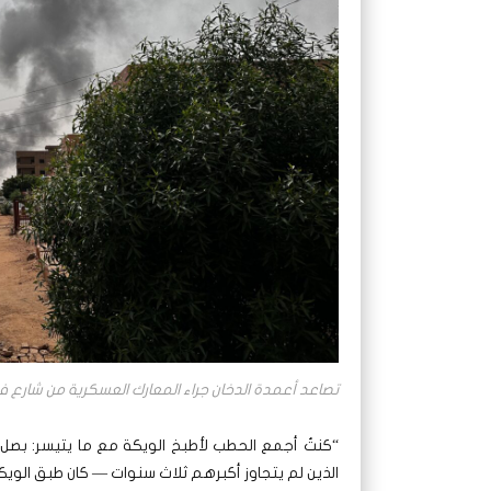
تصاعد أعمدة الدخان جراء المعارك العسكرية من شارع ف
“كنتُ أجمع الحطب لأطبخ الويكة مع ما يتيسر: بصل،
الذين لم يتجاوز أكبرهم ثلاث سنوات — كان طبق الوي