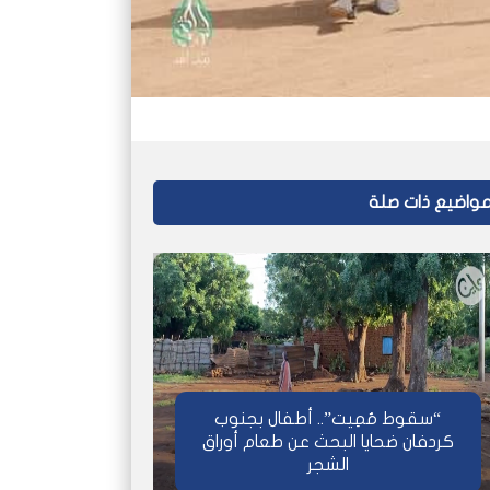
واضيع ذات صلة
“سقوط مُمِيت”.. أطفال بجنوب
كردفان ضحايا البحث عن طعام أوراق
الشجر