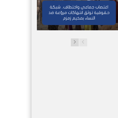
اغتصاب جماعي واختطاف.. شبكة
حقوقية توثق انتهاكات مروّعة ضد
النساء بمخيم زمزم