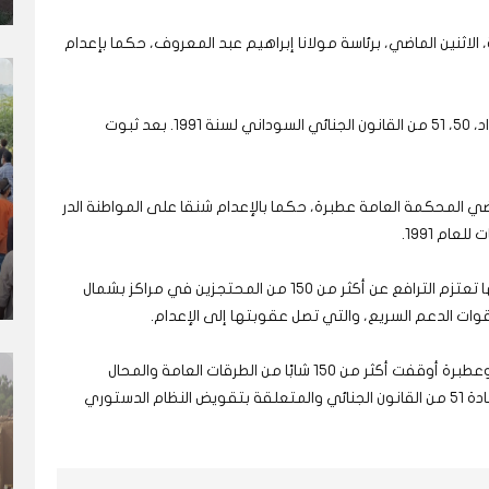
 الاثنين الماضي، برئاسة مولانا إبراهيم عبد المعروف، حكما بإعدام
ووفقا لمنطوق الحكم، فإن المتهمة خالفت نص المواد، 50، 51 من القانون الجنائي السوداني لسنة 1991. بعد ثبوت
قاضي المحكمة العامة عطبرة، حكما بالإعدام شنقا على المواطنة الدر
وفي 11 يوليو الماضي، قالت هيئة محامي دارفور، إنها تعتزم الترافع عن أكثر من 150 من المحتجزين في مراكز بشمال
ات الدعم السريع، والتي تصل عقوبتها إلى الإعدام.
وأوضحت عبر بيان وقتها، أن السلطات في بورتسودان وعطبرة أوقفت أكثر من 150 شابًا من الطرقات العامة والمحال
التجارية، حيث تم توجيه اتهامات لبعضهم بموجب المادة 51 من القانون الجنائي والمتعلقة بتقويض النظام الدستوري