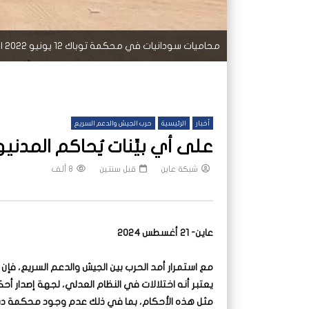
محاميات سودانيات في محكمة توباك 12 يونيو 2022 الصورة- احمد عمر- موقع التواصل الاجتماعي فيس بوك
أخبار
الرئيسية
حرب الجيش والدعم السريع
على أي بيِّنات يُحاكم المدن
شبكة عاين
قبل سنتين
8 ألف
عاين- 21 أغسطس 2024
مع استمرار أمد الحرب بين الجيش والدعم السريع، ف
يعتبر أنه اختلالات في النظام العدلي، لجهة إصدار أحكا
مثل هذه الأحكام، بما في ذلك عدم وجود محكمة دست