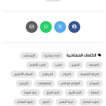
الكلمات المفتاحية
ابادة جماعية
الإنتخابات
الاقتصاد
التغيير
الحرب
الحرب الأهلية
الحركة الشعبية
الحريات
الخرطوم
السكان الأصليين
السودان
المؤتمر الوطني
المفاوضات
النازحين
النشاط
النيل الأزرق
النيل الازرق
جبال النوبة
جنوب كردفان
حرية التعبير
دارفور
شرق السودان