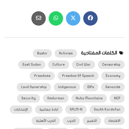
الكلمات المفتاحية
Bashir
Activism
East Sudan
Culture
Civil War
Censorship
Freedoms
Freedom Of Speech
Economy
Land Ownership
Indigenous
IDPs
Genocide
Security
Omdurman
Nuba Mountains
NCP
South Kordofan
SPLM-N
ابادة جماعية
الإنتخابات
الاقتصاد
التغيير
الحرب
الحرب الأهلية