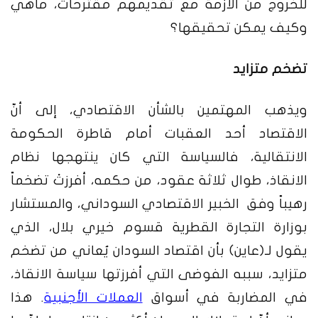
للخروج من الازمة مع تقديمهم مقترحات، ماهي
وكيف يمكن تحقيقها؟
تضخم متزايد
ويذهب المهتمين بالشأن الاقتصادي، إلى أنّ
الاقتصاد أحد العقبات أمام قاطرة الحكومة
الانتقالية، فالسياسة التي كان ينتهجها نظام
الانقاذ، طوال ثلاثة عقود، من حكمه، أفرزتْ تضخماً
رهيباً وفق الخبير الاقتصادي السوداني، والمستشار
بوزارة التجارة القطرية قسوم خيري بلال، الذي
يقول لـ(عاين) بأن اقتصاد السودان يُعاني من تضخم
متزايد، سببه الفوضى التي أفرزتها سياسة الانقاذ،
في المضاربة في أسواق
العملات الأجنبية
. هذا