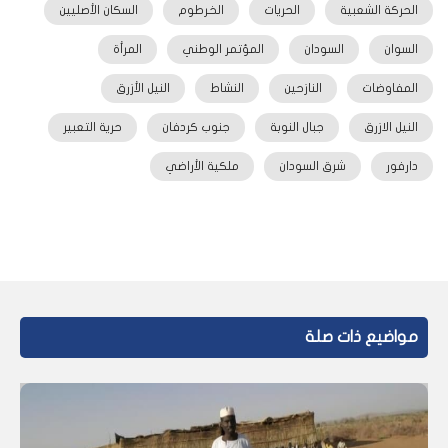
الحركة الشعبية
الحريات
الخرطوم
السكان الأصليين
السوان
السودان
المؤتمر الوطني
المرأة
المفاوضات
النازحين
النشاط
النيل الأزرق
النيل الازرق
جبال النوبة
جنوب كردفان
حرية التعبير
دارفور
شرق السودان
ملكية الأراضي
مواضيع ذات صلة