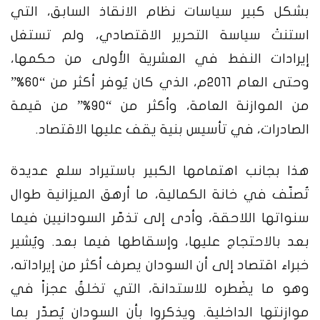
بشكل كبير سياسات نظام الانقاذ السابق، التي
استنتْ سياسة التحرير الاقتصادي، ولم تستغل
إيرادات النفط في العشرية الأولى من حكمها،
وحتى العام 2011م، الذي كان يُوفر أكثر من “60%”
من الموازنة العامة، وأكثر من “90%” من قيمة
الصادرات، في تأسيس بنية يقف عليها الاقتصاد.
هذا بجانب اهتمامها الكبير باستيراد سلع عديدة
تُصنّف في خانة الكمالية، ما أرهق الميزانية طوال
سنواتها اللاحقة، وأدى إلى تذمّر السودانيين فيما
بعد بالاحتجاج عليها، وإسقاطها فيما بعد.
ويُشير
خبراء اقتصاد إلى أن السودان يصرف أكثر من إيراداته،
وهو ما يضَطره للاستدانة، التي تخلقُ عجزاً في
موازنتها الداخلية. ويذكروا بأن السودان يُصدّر بما