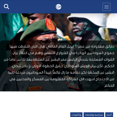
دقائق معدودة من عصر 11 ابريل العام الماضي هي التي التقطت فيها
جموع السودانيين الهادرة في الشوارع الانفاس وهم في انتظار بيان
القوات المسلحة بتنحي الرئيس عمر البشير عن السلطة بعد ثلاثين عاما من
الحكم، لكن بيان الجيش السوداني حقق الخطوة الاولى بإعلان تنحي
البشير عن السلطة لكن نظامه ما زال قائماً، ليبدأ السودانيون مرحلة ثانية
من الاحتجاج انتهت الى الشراكة المعلومة بين العسكر والمدنيين في
الحكم.
أخبار
سياسة وإقتصاد
وثائقيات