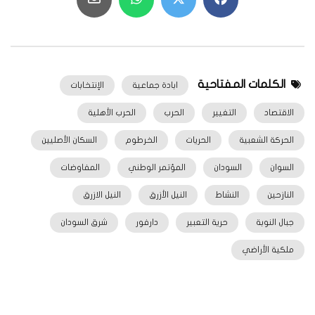
الكلمات المفتاحية
ابادة جماعية
الإنتخابات
الاقتصاد
التغيير
الحرب
الحرب الأهلية
الحركة الشعبية
الحريات
الخرطوم
السكان الأصليين
السوان
السودان
المؤتمر الوطني
المفاوضات
النازحين
النشاط
النيل الأزرق
النيل الازرق
جبال النوبة
حرية التعبير
دارفور
شرق السودان
ملكية الأراضي