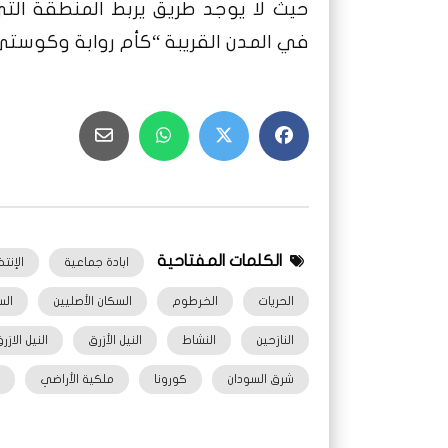
حيث لا يوجد طريق يربط المنطقة التي 
في المدن القريبة “كأم روابة وكوستي
الكلمات المفتاحية
ابادة جماعية
الإنت
الحريات
الخرطوم
السكان الأصليين
الس
النازحين
النشاط
النيل الأزرق
النيل الازر
شرق السودان
كورونا
ملكية الأراضي