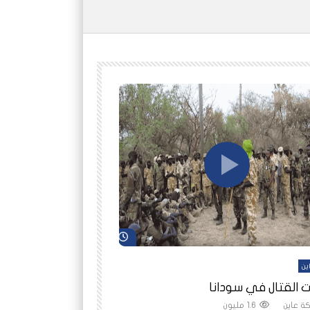
شاهد لاحقاً
ين
أفلام عاين
 القتال في سودانا
رانيا مأمون: الثمن 
ة عاين
1.6 مليون
شبكة عاين
1.5 مليون