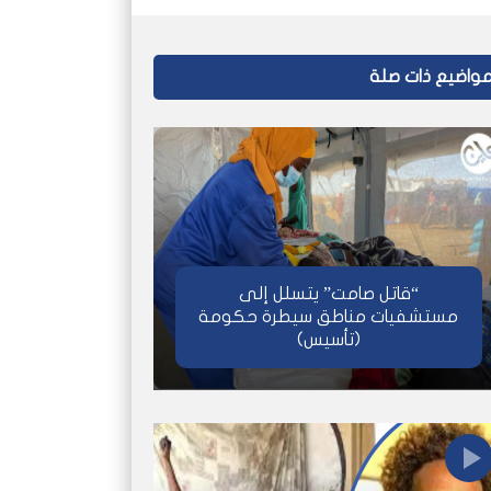
واضيع ذات صلة
“قاتل صامت” يتسلل إلى
مستشفيات مناطق سيطرة حكومة
(تأسيس)