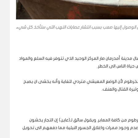
ن الوصول إليها صعب بسبب انتشار عصابات النهب التي ستأخذ كل شيء
مدينة أمدرمان صار المركز الوحيد الذي تتوفر فيه السلع والمواد
حياة الناس الى الخطر.
خرطوم لأن الوضع المعيشي متردي للغاية وأنه يخشى ان يصبح
وتيرة القتال والعنف.
رطوم من كافة المعابر. ويقول سائق لـ(عاين) إن التجار يخشون
 عدم وجود ممرات واغلاق الجسور النيلية مما دفعهم الى تحويل