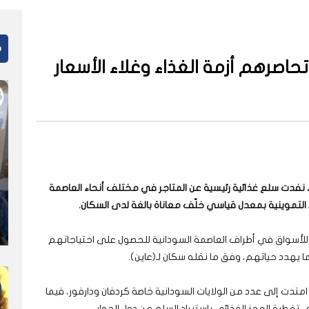
م
تحاصرهم أزمة الغذاء وغلاء الأسعار
، نفدت سلع غذائية رئيسية عن المتاجر في مختلف أنحاء العاصمة
 التموينية بمعدل قياسي خلّف معاناة بالغة لدى السكان.
للأسواق في أطراف العاصمة السودانية للحصول على احتياجاتهم
ا يهدد حياتهم، وفق ما نقله سكان لـ(عاين).
متدت إلى عدد من الولايات السودانية خاصة كردفان ودارفور، فيما
تغطية العجز الغذائي باستيراد السلع من دول الجوار.