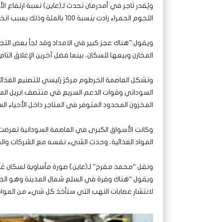
اللحوم الحمراء زادت بنسبة 100 بالمئة وذلك بسبب انخفاض الطلب عليها.
ويقول:”هناك عجز كبير في الامداد وقد لجأ بعض الت
المخازن وبيعها للسكان، بينما فضل آخرين الإغلاق التام 
وتشكل العاصمة الخرطوم مركز رئيسي للتصنيع الغذائي 
السوداني وقوات الدعم السريع في منتصف ابريل الم
المخزون المحدود المتوفر في المتاجر داخل الأحياء ا
وكانت الأسواق الكبرى في العاصمة السودانية تعرض
المواد الغذائية، وحدث الشيء نفسه مع الشركات والم
ونقل “محمد مفرح” لـ(عاين) صورة مأساوية لسكان غرب 
ويقول “هناك وفرة في السلع شمال المدينة وهو الجزء
لانتشار عصابات النهب التي ستأخذ كل شيء من المواط