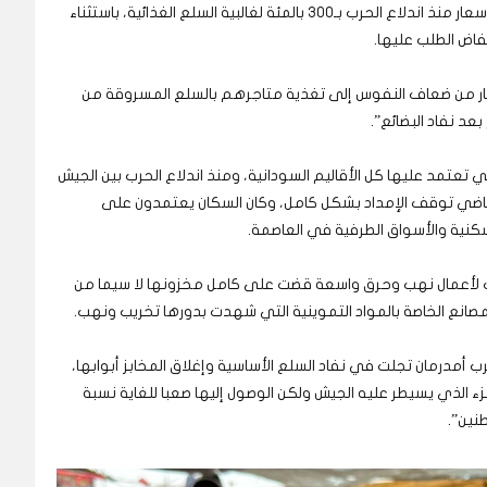
ويُقدر تاجر في أمدرمان تحدث لـ(عاين) نسبة ارتفاع الأسعار منذ اندلاع الحرب بـ300 بالمئة لغالبية السلع الغذائية، باستثناء
جار من ضعاف النفوس إلى تغذية متاجرهم بالسلع المسروقة من
بعد نفاد البضائع”.
تعتمد عليها كل الأقاليم السودانية، ومنذ اندلاع الحرب بين الجيش
اضي توقف الإمداد بشكل كامل، وكان السكان يعتمدون على
لسكنية والأسواق الطرفية في العاصمة.
ت لأعمال نهب وحرق واسعة قضت على كامل مخزونها لا سيما من
صانع الخاصة بالمواد التموينية التي شهدت بدورها تخريب ونهب.
أمدرمان تجلت في نفاد السلع الأساسية وإغلاق المخابز أبوابها،
 الذي يسيطر عليه الجيش ولكن الوصول إليها صعبا للغاية نسبة
نين”.