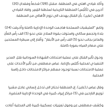
وأكد قيادي اهلي في المنطقة، مقتل (126) شخصاً وفقدان (20)
آخرين في (كُلُبُس) المنطقة التاريخية لسلطنة القِمِر. وافاد القيادي
الاهلي (عاين)، بأن القتال يهدف الى نزوح الأهالي من المنطقة.
وتابع “المليشيات المسلحة هاجمت الوحدة الإدارية كاملة وأحرقت (24)
بلدة وتجمع سكاني واستولت بقوة السلاح على نحو (5) الف رأس الضأن
والماعز بجانب نحو (5) الف رأس من الأبقار”. وأشار إلى سيطرة المسلحين
علي مصادر المياه بصورة كاملة.
وحول تأثير القتال على عملية امتحانات الشهادة السودانية قلل المدير
التنفيذي لمحلية كُلبُس بالإنابة، عباس مصطفى من تأثير الأحداث على
عملية الامتحانات نسبة لوجود معظم مراكز الامتحانات داخل رئاسة
المحلية.
وقال عباس لـ(عاين)، إن المنطقة تحتاج الى تدخل إنساني عاجل مشيرا
توزيع النازحين في (5) مراكز إيواء كبيرة في الوحدة الإدارية المتضررة.
وكشف مصطفى عن وصول تعزيزات عسكرية كبيرة إلى المحلية أعادت