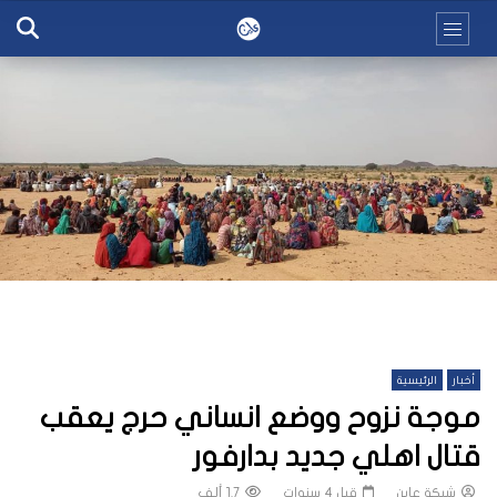
أخبار
الرئيسية
موجة نزوح ووضع انساني حرج يعقب
قتال اهلي جديد بدارفور
شبكة عاين
قبل 4 سنوات
1.7 ألف