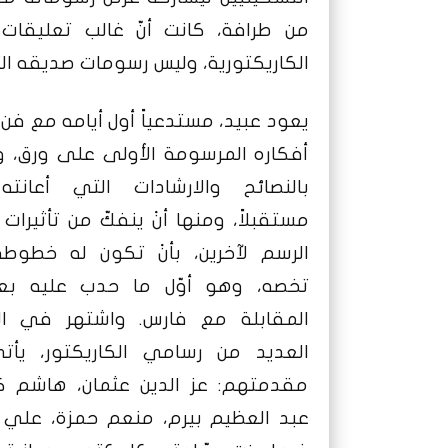
من طرافة، كانت أنّ غالب تعليقات 
الكاريكتورية، وليس رسومات صديقه ا
يعود عبيد، مستدعياً أول أيامه مع فن ا
أفكاره المرسومة الأولى على ورق، وي
بالنصائح والارشادات
التي أعانته 
مستقبلاً، ومنها أنْ ينفكّ من تأثيرا
الرسم لآخرين، بأنْ تكون له خطوطه
تخصه، وهو أوّل ما حدب عليه بع
المقابلة مع فارس.
واشتهر في ال
العديد من رسامي الكاريكتور، يأ
مقدمتهم: عز الدين عثمان، هاشم كا
عبد العظيم بيرم، منعم حمزة، علي ا