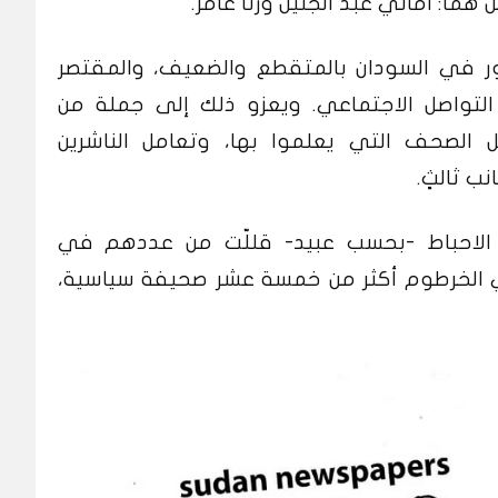
هما: أماني عبد الجليل ورنا عامر.
ر في السودان بالمتقطع والضعيف، والمقتصر
تواصل الاجتماعي. ويعزو ذلك إلى جملة من
 الصحف التي يعلموا بها، وتعامل الناشرين
ب ثالثٍ.
 الاحباط -بحسب عبيد- قللّت من عددهم في
في الخرطوم أكثر من خمسة عشر صحيفة سياسية،