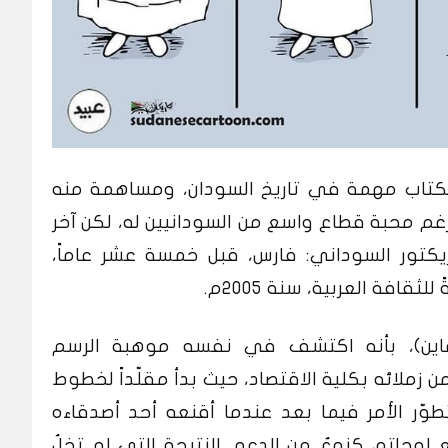
 الكتاب مهمة في تاريخ السودان، ومساهمة منه
غم محبة قطاع واسع من السودانيين له، لكن آخر
يكتور السوداني: فارس، قبل خمسة عشر عاماً،
قافة العربية، سنة ٢٠٠٥م.
اين)، بأنه اكتشف في نفسه موهبة الرسم
زملائه بكلية الاقتصاد، حيث بدأ مقلّداً لخطوط
وّر الأمر فيما بعد عندما أقنعه أحد أصدقاءه
لوحاته، كنوعٌ من الدعم. النتيجة التي لم تخلُ