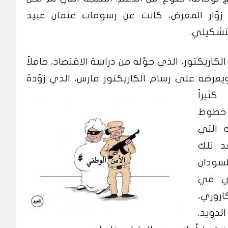
زوّار المعرض، كانت عن رسومات عثمان عبيد
لتشكيلي.
لكاريكتور، الذي حوّله من دراسة الاقتصاد، حاملاً
عرضه على رسام الكاريكتور فارس، الذي زوّدهُ
كثيراً
ت خطوط
 التي
د تلك
سودان
تي في
روري،
لدويد.