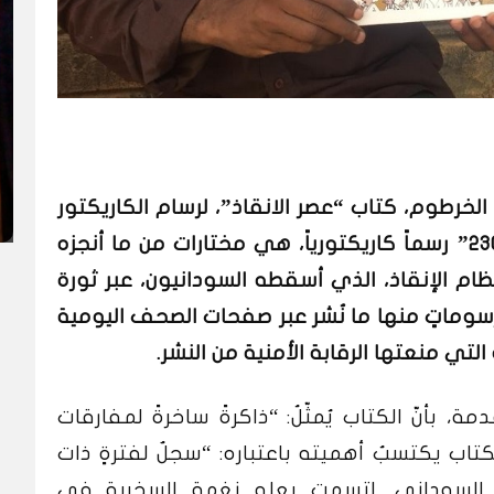
لخرطوم، كتاب “عصر الانقاذ”، لرسام الكاريكتور
الشاب عثمان عبيد، يضم بين دفتيه “٢٣٠” رسماً كاريكتورياً، هي مختارات من ما أنجزه
ام الإنقاذ، الذي أسقطه السودانيون، عبر ثورة
سوماتٍ منها ما نُشر عبر صفحات الصحف اليومية
لتي منعتها الرقابة الأمنية من النشر.
، بأنّ الكتاب يُمثّلُ: “ذاكرةً ساخرةً لمفارقات
لكتاب يكتسبُ أهميته باعتباره: “سجلٌ لفترةٍ ذات
ي السوداني. اتسمت بعلو نغمة السخرية في