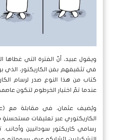
ويقول عبيد، أنّ الفترة التي غطاها
في تثقيفهم بفن الكاريكتور، الذي بر
كتاب من هذا النوع صدر لرسام الكار
عندما تمّ اختيار الخرطوم لتكون عاصمةً للث
ويُضيف عثمان، في مقابلة مع (ع
الكاريكتوري عبر تعليقات مستحسنةٍ من 
رسامي كاريكتور سودانيين وأجانب. تط
التشكيليين ليُشاركه عرض رسوماته مع 