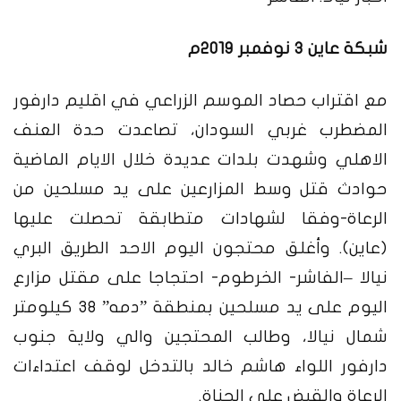
شبكة عاين 3 نوفمبر 2019م
مع اقتراب حصاد الموسم الزراعي في اقليم دارفور
المضطرب غربي السودان، تصاعدت حدة العنف
الاهلي وشهدت بلدات عديدة خلال الايام الماضية
حوادث قتل وسط المزارعين على يد مسلحين من
الرعاة-وفقا لشهادات متطابقة تحصلت عليها
(عاين).
وأغلق محتجون اليوم الاحد الطريق البري
نيالا –الفاشر- الخرطوم- احتجاجا على مقتل مزارع
اليوم على يد مسلحين بمنطقة ”دمه” ٣٨ كيلومتر
شمال نيالا، وطالب المحتجين والي ولاية جنوب
دارفور اللواء هاشم خالد بالتدخل لوقف اعتداءات
الرعاة والقبض على الجناة.