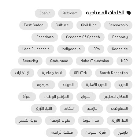
الكلمات المفتاحية
Bashir
Activism
East Sudan
Culture
Civil War
Censorship
Freedoms
Freedom Of Speech
Economy
Land Ownership
Indigenous
IDPs
Genocide
Security
Omdurman
Nuba Mountains
NCP
South Kordofan
SPLM-N
ابادة جماعية
الإنتخابات
الحرب
الحرب الأهلية
الحريات
الخرطوم
السكان الأصليين
السوان
المؤتمر الوطني
المرأة
المفاوضات
النازحين
النشاط
النيل الأزرق
النيل الازرق
جبال النوبة
جنوب كردفان
حرية التعبير
دارفور
شرق السودان
ملكية الأراضي