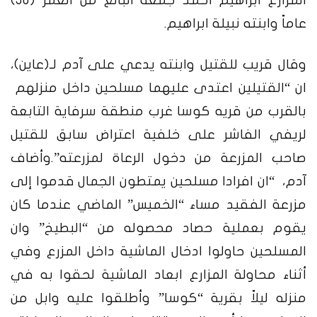
عاماً وابنته نبيلة ابراهيم.
وقال قريب للقتيل وابنته يدعي على آدم لـ(عاين)،
ان “القتيلين اعتدى عليهما مسلحين داخل منزلهم
بالقرب من قريه كوسا غرب منطقة سرفاية التابعة
لريفي الفاشر على خلفية اعتراض سابق للقتيل
صاحب المزرعة من دخول الرعاة لمزرعته”.
وأضاف
آدم، “ان افرادا مسلحين يمتطون الجمال قدموا إلى
مزرعة الفقيد مساء “الخميس” الماضي عندما كان
يقوم بعملية حصاد محصوله من “البطيخ” وان
المسلحين حاولوا ادخال الماشية داخل المزرع وفي
أثناء محاولة المزارع ابعاد الماشية لحقوا به في
منزله ليلاً بقرية “كوسا” وأطلقوا عليه وابل من