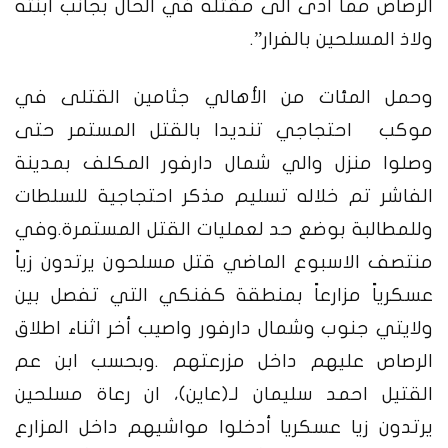
الرصاص مما أدى الى مقتله في الحال بجانب ابنته
ولاذ المسلحين بالفرار”.
وحمل المئات من الأهالي جثامين القتلى في
موكب احتجاجي تنديدا بالقتل المستمر حتى
وصلوا منزل والي شمال دارفور المكلف بمدينة
الفاشر تم خلاله تسليم مذكر احتجاجية للسلطات
وللمطالبة بوضع حد لعمليات القتل المستمرة.
وفي
منتصف الاسبوع الماضي قتل مسلحون يرتدون زياً
عسكرياً مزارعاً بمنطقة كفنكي التي تفصل بين
ولايتي جنوب وشمال دارفور واصيب أخر اثناء اطلاق
الرصاص عليهم داخل مزرعتهم .
وبحسب ابن عم
القتيل احمد سليمان لـ(عاين)، ان رعاة مسلحين
يرتدون زيا عسكريا أدخلوا مواشيهم داخل المزارع