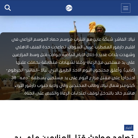
نيالا: الفاشر: شبكة عاين مع اقتراب موسم حصاد الموسم الزراعي في
اقليم دارفور المضطرب غربي السودان، تصاعدت حدة العنف الاهلي
وشهدت بلدات عديدة خلال الايام الماضية حوادث قتل وسط المزارعين
على يد مسلحين من الرعاة-وفقا لشهادات متطابقة تحصلت عليها
(عاين). وأغلق محتجون اليوم الاحد الطريق البري نيالا –الفاشر- الخرطوم-
احتجاجا على مقتل مزارع اليوم على يد مسلحين بمنطقة ''دمه'' ٣٨
كيلومتر شمال نيالا، وطالب المحتجين والي ولاية جنوب دارفور اللواء
هاشم خالد بالتدخل لوقف اعتداءات الرعاة والقبض على الجناة.
أخبار