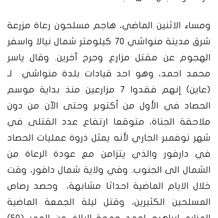
ومساء الاثنين الماضي، هاجم مسلحون رعاة مزرعة
شرق مدينة منواشي ٧٠ كيلومتر شمال نيالا واسفر
الهجوم عن مقتل مزارع وجرح آخرين. وقال ياسر
محمد احمد، وهو احد قيادات بلدة منواشي لـ
(عاين) إنهم فقدوا ٧ مزارعين منذ بداية موسم
الحصاد في الأول من أكتوبر وحتى الآن من دون
ملاحقة الجناة، متوقعا ارتفاع عدد القتلى في
شهر نوفمبر الجاري لأنه يمثل ذروة عمليات الحصاد
في دارفور والذي يتزامن مع عودة الرعاة من
الشمال الى الجنوب.
وفي ولاية شمال دافور، وقت
خلال الايام الماضية احداثا مشابهة، وحصد رصاص
المسلحين الكثيرين، وقتل ليلة الجمعة الماضية
المزارع ابراهيم احمد جمعة البالغ من العمر (50)