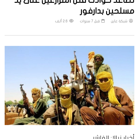
تصاعد حوادث قتل المزارعين على يد
مسلحين بدارفور
شبكة عاين
قبل 7 سنوات
2.6 ألف
أخبار نيالا: الفاشر