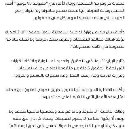
عمليات كر وفر بين المحتجين ورجال الأمن في “مليونية 30 يونيو ” أمس
الخميس وقالت الشرطة إنها منعت تسليح عناصرها ولن تتوانى مع
الجهات التي سلحت عناصرها مهما كان على حد قولها.
وأضاف بيان صادر عن وزارة الداخلية السودانية اليوم الجمعة : “ما شاهدناه
يؤكد هنالك مخالفة للتعليمات وتصرف يشكل جريمة ولا نقبله بتاتا من
منسوبينا في كافة المستويات”.
وتابع البيان: “شرعنا في التحقيق وتحديد المسئولية و لاتخاذ القرارات
التي تحفظ الحقوق كاملة غير منقوصة تجاه من خالف تعليمات
وقرارات الرئاسة ومن ارتكب الفعل ومن سمح له بالتسليح والخروج”.
وأكدت الداخلية السودانية أنها تلتزم بتطبيق نصوص القانون دون حصانة
لمثل هذه الأفعال التي لا تشرفنا على حد تعبيرها.
وقالت الداخلية ” لا يشرفنا ولا ندافع عنه ويتحملها صاحبها شخصيا ولا
نرضي أن يكون بيننا من لا يحترم التعليمات لإعطاء كل ذي حق حقه
سواء كان لنا او علينا لا نتردد في ذلك ولا نخشى في الحق لومة لائم”.