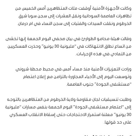
وكانت الأجهزة الأمنية أوقفت مئات المتظاهرين أمس الخميس من
تظاهرات العاصمة السودانية ونقل العشرات إلى سجن سوبا شرق
الخرطوم ونقلت السيدات والفتيات إلى سجن النساء في ام درمان.
وقالت هيئة محامو الطوارئ في بيان صحفي اليوم الجمعة إنها تخشى
من اتساع نطاق الانتهاكات في “مليونية 30 يونيو” وحذرت العسكريين
من التمادي في هذه الإجراءات.
وزادت التعزيزات الأمنية منذ مساء أمس في محيط محطة شروني
وتوسعت اليوم إلى الأحياء المجاورة بالتزامن مع إعلان اعتصام
“مستشفى الجودة” جنوب العاصمة.
وطلبت تنسيقيات لجان مقاومة ولاية الخرطوم من المتظاهرين بالتوجه
إلى “اعتصام مستشفى الجودة” اليوم الجمعة بنفس مسارات “مليونية
30 يونيو” معلنة استمرار الاحتجاجات حتى إسقاط الانقلاب العسكري
على حد قولها.