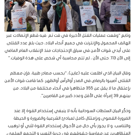
وتابع “وقعت عمليات القتل الأخيرة في قت تم فيه قطع الإتصالات عبر
الهاتف المحمول والإنترنت في جميع أنحاء البلاد، حيث بلغ عدد القتلى
على أيدي قوات الأمن في سياق الإحتجاجات منذ الإنقلاب العام الماضي
إلى الآن 113. حتى الأن ، لم تتم محاسبة أي شخص على هذة الوفيات.”
وقال البيان الذي اطلعت عليه (عاين)، “بحسب مصادر طبية، فإن معظم
القتلى أصيبوا بالرصاص في الصدر أوالرأس أوالظهر. كما قامت قوات الأمن
بإعتقال ما لا يقل عن 355 متظاهرا في أنحاء مختلفة من البلاد، من
بينهم 39 إمرأة على الأقل وعدد كبير من القاصرين”.
وذكّر البيان السلطات السودانية بأنه لا ينبغي إستخدام القوة إلا عند
الضرورة القصوى وبإمتثال كامل لمبادئ الشرعية والضرورة و الحيطة
والتناسب. و لا يجوز بأي حال من الأحوال إستخدام القوة لثني أو ترهيب
المتظاهرين عن ممارسة حقوقهم في حرية التعبير و التجمع السلمي،