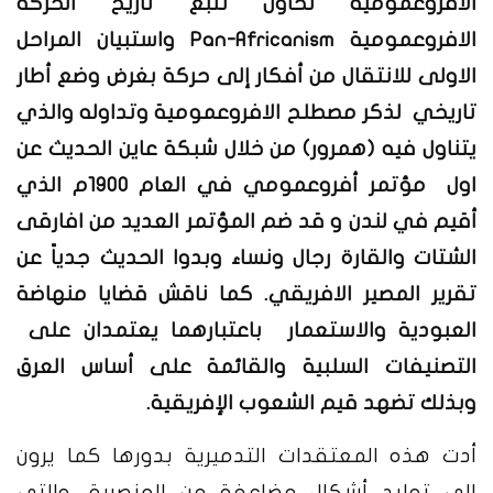
الافروعمومية نحاول تتبع تاريخ الحركة
الافروعمومية Pan-Africanism واستبيان المراحل
الاولى للانتقال من أفكار إلى حركة بغرض وضع أطار
تاريخي لذكر مصطلح الافروعمومية وتداوله والذي
يتناول فيه (همرور) من خلال شبكة عاين الحديث عن
اول مؤتمر أفروعمومي في العام 1900م الذي
أقيم في لندن و قد ضم المؤتمر العديد من افارقى
الشتات والقارة رجال ونساء وبدوا الحديث جدياً عن
تقرير المصير الافريقي. كما ناقش قضايا منهاضة
العبودية والاستعمار باعتبارهما يعتمدان على
التصنيفات السلبية والقائمة على أساس العرق
وبذلك تضهد قيم الشعوب الإفريقية.
أدت هذه المعتقدات التدميرية بدورها كما يرون
إلى توليد أشكال مضاعفة من العنصرية، والتي