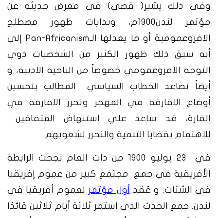
وفى ذلك
يشير( قصي) فى معرض حديثه عن
مؤتمر لندن1900م، وبدايات ظهور مصطلح
الافروعمومية أو ما يعدلها الـPan-Africanism إلى
أنه سبق ذلك ظهور الكثير من الشخصيات ذوي
التوجه الافروعمومي خصوصاً من الناحية الادبية، و
أيضاً تصاعد الخطاب السياسي المطالب بتحسين
أوضاع الافارقة في المهجر وتحرر الافارقة في
القارة، قد ساعد علي استنهاض المثقافين
للاهتمام بقضايا التنمية والتحرر لشعوبهم.
في 23 يوليو 1900 من ذات العام نجحت الرابطة
الأفريقية في جمع مجتمع كبير من عموم إفريقيا
في الشتات. و عُقد
أول مؤتمر
لعموم أفريقيا في
لندن. جمع الحدث الذي استمر ثلاثة أيام ثلاثين قائدًا