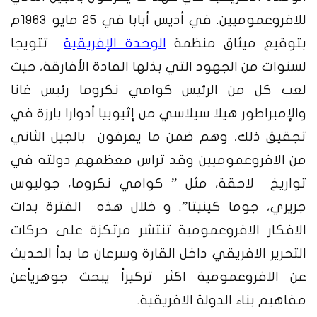
للافروعموميين. في أديس أبابا في 25 مايو 1963م
بتوقيع ميثاق منظمة
الوحدة الإفريقية
تتويجا
لسنوات من الجهود التي بذلها القادة الأفارقة، حيث
لعب كل من الرئيس كوامي نكروما رئيس غانا
والإمبراطور هيلا سيلاسي من إثيوبيا أدوارا بارزة في
تجقيق ذلك، وهم ضمن ما يعرفون
بالجيل الثاني
من الافروعموميين وقد تراس معظمهم دولته في
تواريخ لاحقة، مثل ” كوامي نكروما، جوليوس
جريري، جوما كينيتا”. و خلال هذه الفترة بدات
الافكار الافروعمومية تنتشر مرتكزة على حركات
التحرير الافريقي داخل القارة وسرعان ما بدأ الحديث
عن الافروعمومية اكثر تركيزاً يبحث جوهرياًعن
مفاهيم بناء الدولة الافريقية.