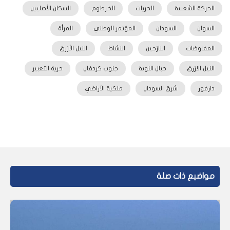
الحركة الشعبية
الحريات
الخرطوم
السكان الأصليين
السوان
السودان
المؤتمر الوطني
المرأة
المفاوضات
النازحين
النشاط
النيل الأزرق
النيل الازرق
جبال النوبة
جنوب كردفان
حرية التعبير
دارفور
شرق السودان
ملكية الأراضي
مواضيع ذات صلة