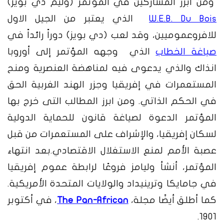
ومن ابرز المشاركين في المؤتمر (وليم دي بويز)
W.E.B. Du Bois
الذي يعتبر من الجيل الاول
للافروعموميين، وقد لعب (دي بويز) دوراً رائداً في
صياغة الخطاب
الذي وجهه المؤتمر إلى أوروبا
انذاك والذي يدعوى فيه لمناهضة العنصرية ومنح
المستعمرات في إفريقيا وجزر الهند الغربية الحق
في الحكم الذاتي.
ومن ابرز المطالب التى خرج بها
المؤتمر الدعوة لصياغة قانون للحماية الدولية
لسكان إفريقيا، والإشراف على المستعمرات من قبل
عصبة الأمم لمنع الاستغلال الاقتصادي.
بعد انتهاء
المؤتمر، أنشأ وليامز فروعًا لرابطة عموم إفريقيا
في جامايكا وترينيداد والولايات المتحدة الأمريكية.
كما أطلق أيضًا مجلة،
The Pan-African
، في أكتوبر
1901.