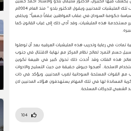
 يكشف فيها الخبيران، الدكتور سليمان بلدو والأستاذ أحمد حسين
تاريخ تكوين المليشيات. يذهبان للحديث عن أستهداف تلك المليشيات للمدنيين ويقول الدكتور بلدو ” منذ العام 2004م
ين نتيجة لسياسة حكومة السودان في عقاب المواطنين عقاباً جمعياً”. ويخلص
مبرر مستخدمة هذه المليشيات، وقد أدى ذلك إلى غياب القانون كما
يره.
ية تمادت في رعاية وتدريب هذه المليشيات العرقيه بعد أن توصلوا
ل حسم التمرد لصالح نظام المركز مع نهاية الاقتتال في جنوب
 لصالح هذه الفئات وقد أحدث ذلك تحول كبير في طبيعة تكوين
ستخدام الاسلحة.. أصبحوا جيوش حقيقة من حيث التسليح والادوات
 مع القوات المسلحة السودانية لضرب المدنيين. ويؤكد في ذات
ية المساندة لها في تلك المهام يستهدفون هؤلاء المدنيين لان
د الشعبي للحركات المسلحة.
104