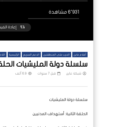
6٬931 مشاهدة
إعادة الفي
أفلام عاين
الحرب على المنطقتين
الدعم السريع
الرئيسية
اللاج
سلسلة دولة المليشيات الحلقة
شبكة عاين
قبل 7 سنوات
6.9 ألف
شاهد لاحقا
منازل الخرطوم بعد الحرب.. الترميم وحده لا
“حين ت
سلسلة دولة المليشيات
يكفي
بجنوب
شبكة عاين
قبل 6 أشهر
شب
الحلقة الثانية: أستهداف المدنيين