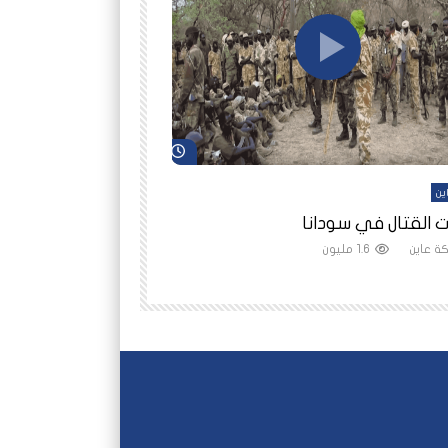
شاهد لاحقاً
ين
أفلام عاين
 القتال في سودانا
رانيا مأمون: الثمن 
ة عاين
1.6 مليون
شبكة عاين
1.5 مليون