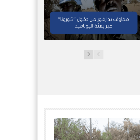
مخاوف بدارفور من دخول “كورونا”
عبر بعثة اليوناميد