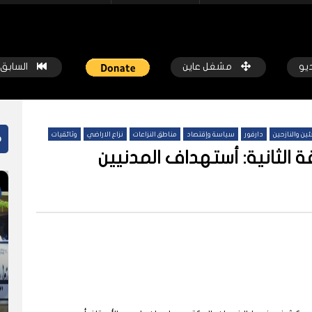
ديو
مشغل عاين
السابق
ئين والنازحين
دارفور
سياسة وإقتصاد
مناطق النزاعات
نزاع الاراضي
وثائقيات
م
 الثانية: أستهداف المدنيين
ً
شاهد لاحقاً
صير المعرفة بيتاَ”.. مكتبة اليرموك
الحرب تُجفف الزراعة في جنوب كرد
 الخرطوم
شبكة عاين
قبل 7 أشهر
كة عاين
قبل 6 أشهر