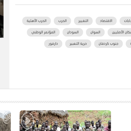
خابات
الاقتصاد
التغيير
الحرب
الحرب الأهلية
كان الأصليين
السوان
السودان
المؤتمر الوطني
جنوب كردفان
حرية التعبير
دارفور