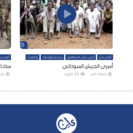
شاهد لاحقاً
شاهد لاحقاً
أفلام عاين
الحرب على المنطقتين
سياسة وإقتصاد
وثائقيات
أفلام عا
لقين
أسرى الجيش السوداني
ساحات
شبكة عاين
3.2 مليون
شبك