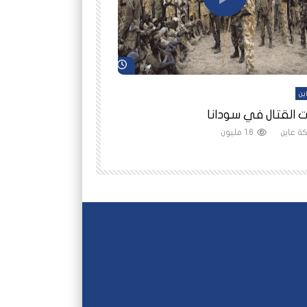
شاهد لاحقاً
ين
أفلام عاين
 القتال في سودانا
رانيا مأمون: الثمن 
ة عاين
1.6 مليون
شبكة عاين
1.5 مليون