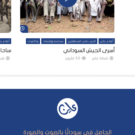
شاهد لاحقاً
شاهد لاحقاً
أفلام عاين
الحرب على المنطقتين
سياسة وإقتصاد
وثائقيات
أفلام عا
لقين
أسرى الجيش السوداني
ساحات
شبكة عاين
3.2 مليون
شبك