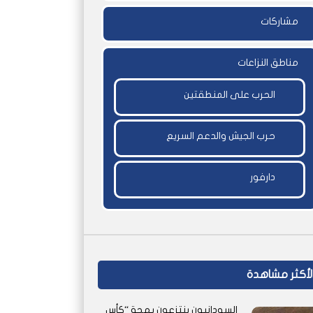
مشاركات
مناطق النزاعات
الحرب على المنطقتين
حرب الجيش والدعم السريع
دارفور
لأكثر مشاهدة
السودانيون ينتزعون بهجة “كأس