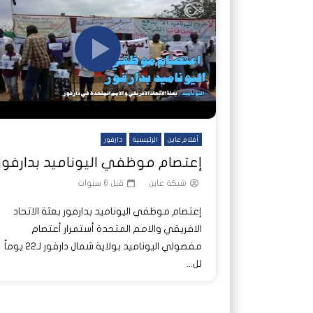
شاهد لاحقا
شاهد لاحقا
عملتان وتطبيق مصرفي واحد.. كيف
عملتان وتطبيق مصرفي واحد.. كيف
تصدر ا
هجمات 
تشظى النظام المصرفي في حرب
تشظى النظام المصرفي في حرب
على خط
ديون ا
السودان؟
السودان؟
أفلام عاين
الرئيسية
دارفور
إعتصام موظفي اليوناميد بدارفور
شبكة عاين
قبل 6 سنوات
إعتصام موظفي اليوناميد بدارفور بعثة الاتحاد
الافريقي والامم المتحدة أستمرار أعتصام
مفصولي اليوناميد بولاية شمال دارفور لـ22 يوماً
لل...