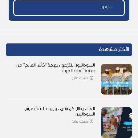
دارفور
الأكثر مشاهدة
السودانيون ينتزعون بهجة “كأس العالم” من
عتمة أزمات الحرب
شبكة عاين
الغلاء يطال كل شيء ويهدد لقمة عيش
السودانيين
شبكة عاين