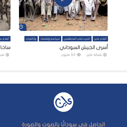
شاهد لاحقاً
شاهد لاحقاً
أفلام عاين
الحرب على المنطقتين
سياسة وإقتصاد
وثائقيات
أفلام عا
لقين
أسرى الجيش السوداني
ساحات
شبكة عاين
3.2 مليون
شبك