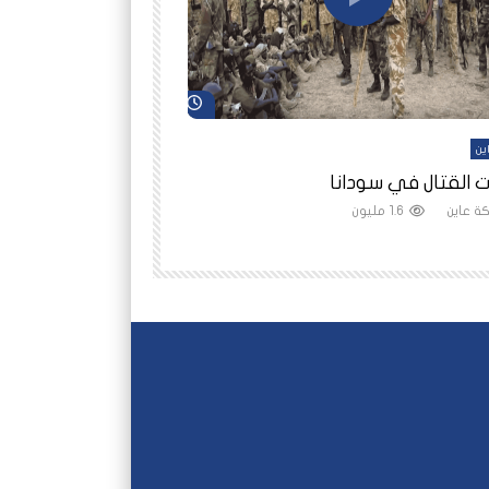
شاهد لاحقاً
ين
أفلام عاين
 القتال في سودانا
رانيا مأمون: الثمن 
ة عاين
1.6 مليون
شبكة عاين
1.5 مليون