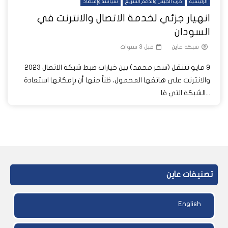
الرئيسية
حرب الجيش والدعم السريع
سياسة وإقتصاد
انهيار جزئي لخدمة الاتصال والانترنت في
السودان
شبكة عاين
قبل 3 سنوات
9 مايو 202‪3 تتنقل (سحر محمد) بين خيارات ضبط شبكة الاتصال
والانترنت على هاتفها المحمول، ظناً منها أن بإمكانها استعادة
الشبكة التي فا...
تصنيفات عاين
English