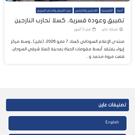
أخبار
الرئيسية
اللاجئين والنازحين
حرب الجيش والدعم السريع
تضييق وعودة قسرية.. كسلا تحارب النازحين
شبكة عاين
قبل 3 أشهر
منتدى الإعلام السوداني كسلا، 7 مايو 2026، (عاين) ـ وسط مركز
إيواء يفتقد أبسط مقومات الحياة بمدينة كسلا شرقي السودان،
قضت مروة محمد و...
تصنيفات عاين
English