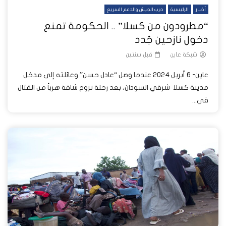
أخبار
الرئيسية
حرب الجيش والدعم السريع
“مطرودون من كسلا” .. الحكومة تمنع
دخول نازحين جُدد
شبكة عاين
قبل سنتين
عاين- 6 أبريل 2024 عندما وصل “عادل حسن” وعائلته إلى مدخل
مدينة كسلا شرقي السودان، بعد رحلة نزوح شاقة هرباً من القتال
في...