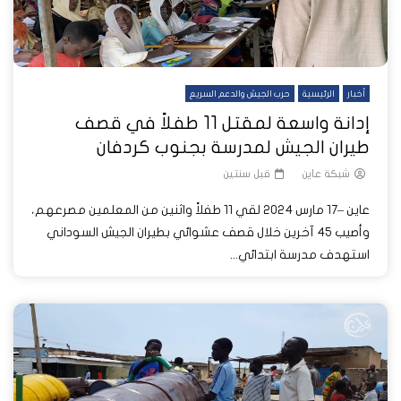
أخبار
الرئيسية
حرب الجيش والدعم السريع
إدانة واسعة لمقتل 11 طفلاً في قصف
طيران الجيش لمدرسة بجنوب كردفان
شبكة عاين
قبل سنتين
عاين –17 مارس 2024 لقي 11 طفلاً واثنين من المعلمين مصرعهم،
وأصيب 45 آخرين خلال قصف عشوائي بطيران الجيش السوداني
استهدف مدرسة ابتدائي...