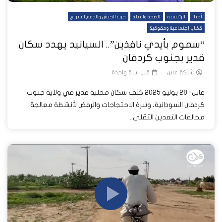
أخبار
الرئيسية
الصحة والبيئة
حرب الجيش والدعم السريع
قضايا إجتماعية وحقوقية
“سموم بأيدي نافذين”.. السيانيد يهدد سكان
قدير بجنوب كردفان
شبكة عاين
قبل سنة واحدة
عاين- 28 يوليو 2025 كثف سكان محلية قدير في ولاية جنوب
كردفان السودانية، وتيرة الاحتجاجات والرفض لأنشطة معالجة
مخالفات التعدين التقلي...