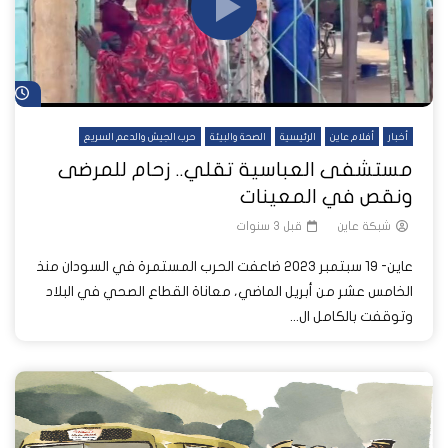
شا
أخبار
أفلام عاين
الرئيسية
الصحة والبيئة
حرب الجيش والدعم السريع
مستشفى العباسية تقلي.. زحام للمرضى
ونقص في المعينات
شبكة عاين
قبل 3 سنوات
عاين- 19 سبتمبر 2023 ضاعفت الحرب المستمرة في السودان منذ
الخامس عشر من أبريل الماضي، معاناة القطاع الصحي في البلاد
وتوقفت بالكامل ال...