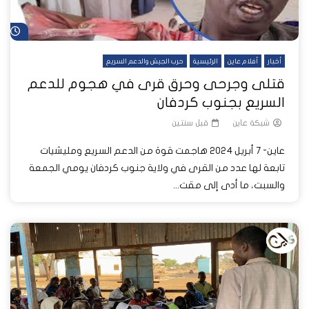
شا
أخبار
أفلام عاين
الرئيسية
حرب الجيش والدعم السريع
قتلى وجرحى وحرق قرى في هجوم للدعم
السريع بجنوب كردفان
شبكة عاين
قبل سنتين
عاين- 7 أبريل 2024 هاجمت قوة من الدعم السريع ومليشيات
تابعة لها عدد من القرى في ولاية جنوب كردفان يومي الجمعة
والسبت، ما أدى إلى مقت...