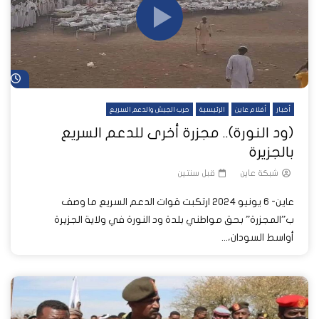
شا
أخبار
أفلام عاين
الرئيسية
حرب الجيش والدعم السريع
(ود النورة).. مجزرة أخرى للدعم السريع
بالجزيرة
شبكة عاين
قبل سنتين
عاين- 6 يونيو 2024 ارتكبت قوات الدعم السريع ما وصف
ب”المجزرة” بحق مواطني بلدة ود النورة في ولاية الجزيرة
أواسط السودان،...