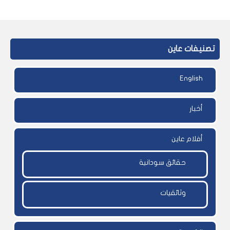
تصنيفات عاين
English
أخبار
أفلام عاين
حقائق سودانية
وثائقيات