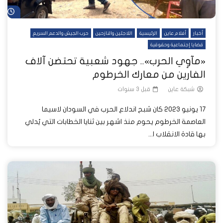
شا
أخبار
أفلام عاين
الرئيسية
اللاجئين والنازحين
حرب الجيش والدعم السريع
قضايا إجتماعية وحقوقية
«مآوِي الحرب».. جهود شعبية تحتضن آلاف
الفارين من معارك الخرطوم
شبكة عاين
قبل 3 سنوات
17 يونيو 2023 كان شبح اندلاع الحرب في السودان لاسيما
العاصمة الخرطوم يحوم منذ اشهر بين ثنايا الخطابات التي يُدلي
بها قادة الانقلاب ا...