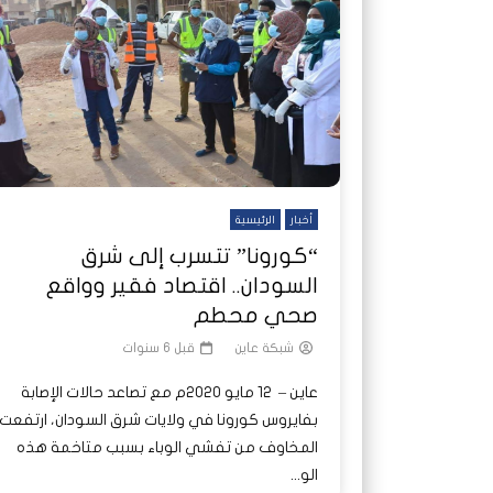
شاهد لاحقا
تصدر الدول العربية.. كيف دفعت الحرب
هجمات المسيرات تضع ملايين السودانيين
نشرة أخ
جروحٌ ل
على خطوط النار والجوع
ديون السودان إلى ذروتها؟
الصحة 
أخبار
الرئيسية
“كورونا” تتسرب إلى شرق
السودان.. اقتصاد فقير وواقع
صحي محطم
شبكة عاين
قبل 6 سنوات
عاين – 12 مايو 2020م مع تصاعد حالات الإصابة
بفايروس كورونا في ولايات شرق السودان، ارتفعت
المخاوف من تفشي الوباء بسبب متاخمة هذه
الو...