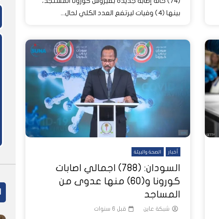
(74) حالة إصابة جديدة بفيروس كورونا المستجد،
بينها (4) وفيات ليرتفع العدد الكلي لحال...
أخبار
الصحة والبيئة
السودان: (788) اجمالي اصابات
كورونا و(60) منها عدوى من
ا
المساجد
شبكة عاين
قبل 6 سنوات