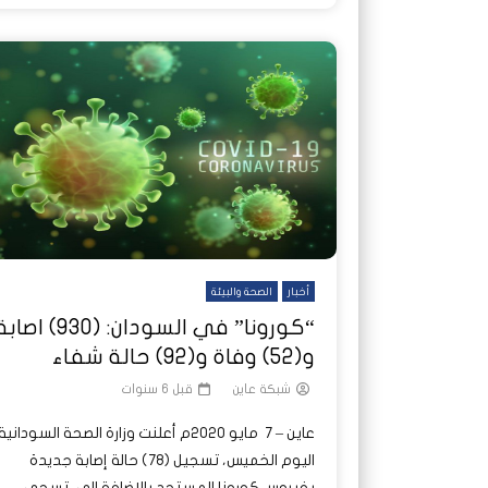
أخبار
الصحة والبيئة
“كورونا” في السودان: (930) اصا
و(52) وفاة و(92) حالة شفاء
شبكة عاين
قبل 6 سنوات
عاين – 7 مايو 2020م أعلنت وزارة الصحة السودانية
اليوم الخميس، تسجيل (78) حالة إصابة جديدة
بفيروس كورونا المستجد بالاضافة الى تسجي...