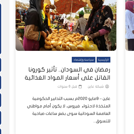
ً
شاهد لاحقاً
بار عاين الأسبوعية
ا تُرى.. حرب السودان تمتد إلى
الغلاء يطال كل شيء ويهدد لقمة ع
كيف أفرغت الحرب حقول مشروع الجز
النفسية للملايين
السودانيين
من العمال الزراعيين؟
الرئيسية
سياسة وإقتصاد
رمضان في السودان.. تأثير كورونا
القاتل على أسعار المواد الغذائية
شبكة عاين
قبل 6 سنوات
عاين – 9مايو 2020م بسبب التدابير الحكومية
المتخذة لاحتواء فيروس، لا يكون أمام مواطني
العاصمة السودانية سوى بضع ساعات صباحية
للتسوق...