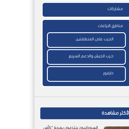
مشاركات
مناطق النزاعات
الحرب على المنطقتين
حرب الجيش والدعم السريع
دارفور
لأكثر مشاهدة
السودانيون ينتزعون بهجة “كأس