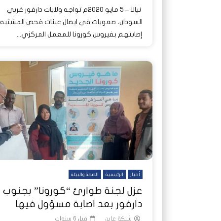
نيالا – 5 مايو 2020م تواجه ولايات دارفور غربي
السودان، صعوبات في ايصال عينات فحص المشتبه
إصابتهم بفيروس كورونا للمعمل المركزي...
أخبار
الرئيسية
الصحة والبيئة
عزل لجنة طوارئ “كورونا” بجنوب
دارفور بعد اصابة مسؤول فيها
شبكة عاين
قبل 6 سنوات