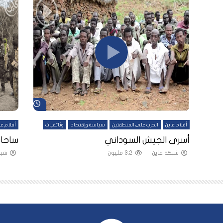
شاهد لاحقاً
شاهد لاحقاً
أفلام عاين
الحرب على المنطقتين
سياسة وإقتصاد
وثائقيات
أفلام عا
لقين
أسرى الجيش السوداني
ساحات
شبكة عاين
3.2 مليون
شبك