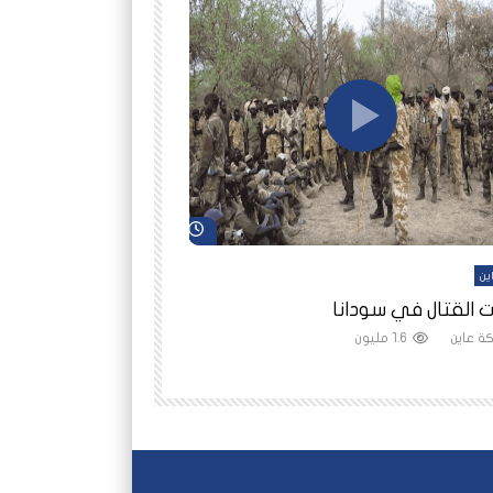
شاهد لاحقاً
ين
أفلام عاين
 القتال في سودانا
رانيا مأمون: الثمن 
ة عاين
1.6 مليون
شبكة عاين
1.5 مليون