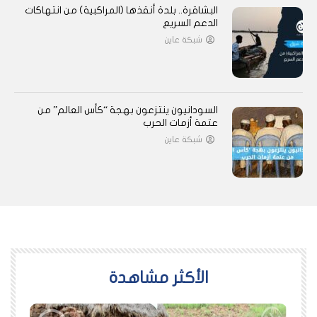
البشاقرة.. بلدة أنقذها (المراكبية) من انتهاكات
الدعم السريع
شبكة عاين
السودانيون ينتزعون بهجة “كأس العالم” من
عتمة أزمات الحرب
شبكة عاين
اﻷكثر مشاهدة