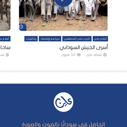
شاهد لاحقاً
شاهد لاحقاً
أفلام عاين
الحرب على المنطقتين
سياسة وإقتصاد
وثائقيات
أفلام عا
لقين
أسرى الجيش السوداني
ساحات
شبكة عاين
3.2 مليون
شبك