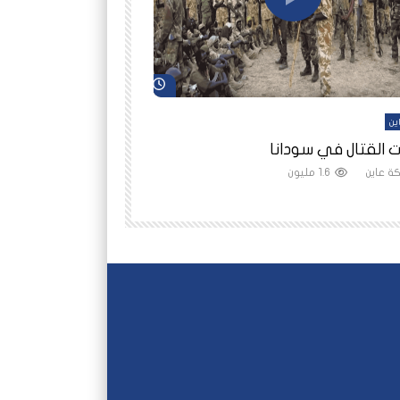
شاهد لاحقاً
ين
أفلام عاين
 القتال في سودانا
رانيا مأمون: الثمن 
ة عاين
1.6 مليون
شبكة عاين
1.5 مليون