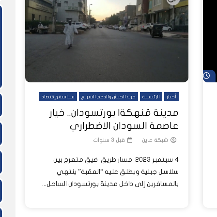
ً
ً
شاهد لاحقاً
لدول العربية.. كيف دفعت الحرب
المسيرات تضع ملايين السودانيين
نشرة أخبار عاين الأسبوعية
جروحٌ لا تُرى.. حرب السودان تمتد إلى
وط النار والجوع
لسودان إلى ذروتها؟
الصحة النفسية للملايين
شاهد لاحقاً
أخبار
الرئيسية
حرب الجيش والدعم السريع
سياسة وإقتصاد
مدينة مُنهكة| بورتسودان.. خيار
عاصمة السودان الاضطراري
شبكة عاين
قبل 3 سنوات
4 سبتمبر 2023 مسار طريق ضيق متعرج بين
سلاسل جبلية ويطلق عليه “العقبة” ينتهي
بالمسافرين إلى داخل مدينة بورتسودان الساحل...