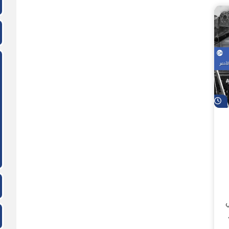
شاهد لاحقاً
ي
،