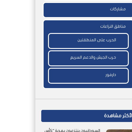
مشاركات
مناطق النزاعات
الحرب على المنطقتين
حرب الجيش والدعم السريع
دارفور
لأكثر مشاهدة
السودانيون ينتزعون بهجة “كأس