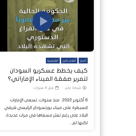
شاهد لاحقا
شاهد لاحقا
عملتان وتطبيق مصرفي واحد.. كيف
عملتان وتطبيق مصرفي واحد.. كيف
تصدر ا
هجمات 
تشظى النظام المصرفي في حرب
تشظى النظام المصرفي في حرب
على خط
ديون ا
السودان؟
السودان؟
أخبار
أفلام عاين
الرئيسية
كيف يخطط عسكريو السودان
لتمرير صفقة الميناء الإماراتي؟
شبكة عاين
قبل 4 سنوات
6 أكتوبر 2022 منذ سنوات، تسعى الإمارات
للسيطرة على ميناء بورتسودان الرئيسي شرقي
البلاد على رغم تعثر مسعاها في مرات عديدة،
لكنها لم...