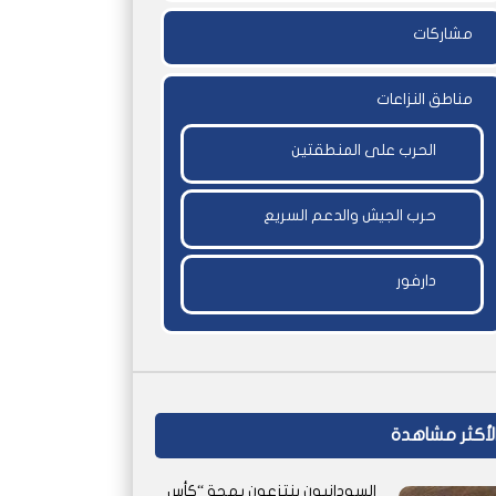
مشاركات
مناطق النزاعات
الحرب على المنطقتين
حرب الجيش والدعم السريع
دارفور
لأكثر مشاهدة
السودانيون ينتزعون بهجة “كأس