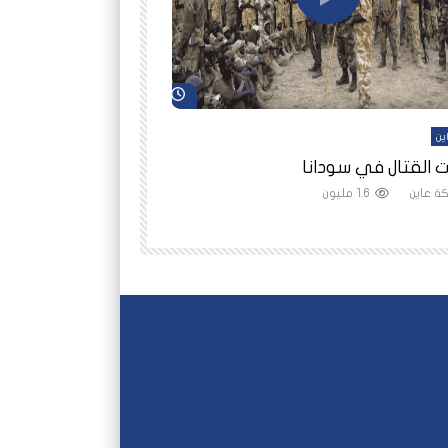
شاهد لاحقاً
ين
أفلام عاين
 القتال في سودانا
رانيا مأمون: الثمن 
ة عاين
1.6 مليون
شبكة عاين
1.5 مليون