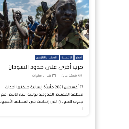
شاهد لاحقا
شاهد لاحقا
عملتان وتطبيق مصرفي واحد.. كيف
عملتان وتطبيق مصرفي واحد.. كيف
تصدر ا
هجمات 
تشظى النظام المصرفي في حرب
تشظى النظام المصرفي في حرب
على خط
ديون ا
السودان؟
السودان؟
أخبار
الرئيسية
اللاجئين والنازحين
حرب أخرى على حدود السودان
شبكة عاين
قبل 5 سنوات
17 أغسطس 2021 مأسأة إنسانية خلفتها أحداث
منطقة المقينص الحدودية بولاية النيل الابيض مع
جنوب السودان التي إندلعت في المنطقة الأسبوع
ا...