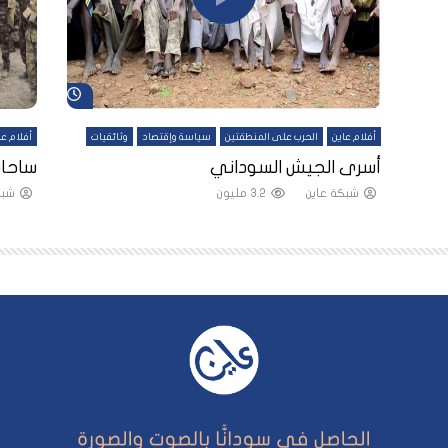
شاهد لاحقاً
شاهد لاحقاً
أفلام عاين
الحرب على المنطقتين
سياسة وإقتصاد
وثائقيات
أفلام عا
لقين
أسرى الجيش السوداني
ساحات
شبكة عاين
3.2 مليون
شبك