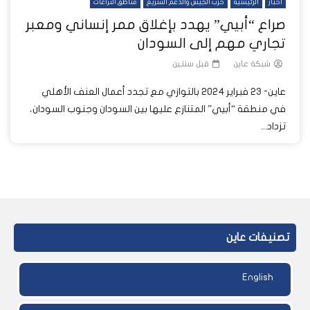
أخبار
الرئيسية
حرب الجيش والدعم السريع
مناطق النزاعات
صراع “أبيي” يهدد بإغلاق ممر إنساني ومعبر
تجاري مهم إلى السودان
شبكة عاين
قبل سنتين
عاين- 23 فبراير 2024 بالتوازي مع تجدد أعمال العنف الأهلي
في منطقة “أبيي” المتنازع عليها بين السودان وجنوب السودان،
تزداد...
تصنيفات عاين
English