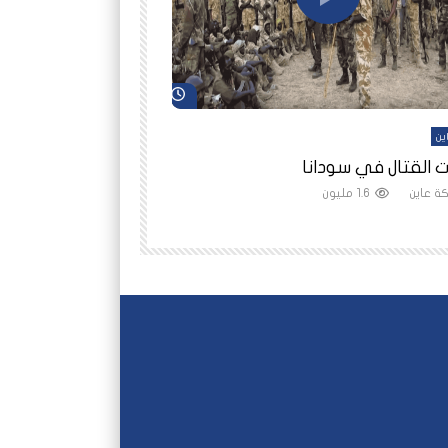
شاهد لاحقاً
ين
أفلام عاين
 القتال في سودانا
رانيا مأمون: الثمن 
ة عاين
1.6 مليون
شبكة عاين
1.5 مليون