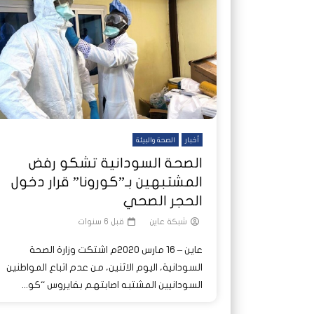
شاهد لاحقا
شاهد لاحقا
عملتان وتطبيق مصرفي واحد.. كيف
عملتان وتطبيق مصرفي واحد.. كيف
تصدر ا
هجمات 
تشظى النظام المصرفي في حرب
تشظى النظام المصرفي في حرب
على خط
ديون ا
السودان؟
السودان؟
أخبار
الصحة والبيئة
الصحة السودانية تشكو رفض
المشتبهين بـ”كورونا” قرار دخول
الحجر الصحي
شبكة عاين
قبل 6 سنوات
عاين – 16 مارس 2020م اشتكت وزارة الصحة
السودانية، اليوم الاثنين، من عدم اتباع المواطنين
السودانيين المشتبه اصابتهم بفايروس “كو...