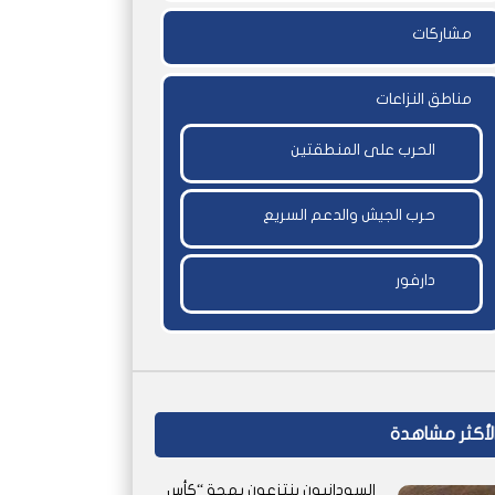
مشاركات
مناطق النزاعات
الحرب على المنطقتين
حرب الجيش والدعم السريع
دارفور
لأكثر مشاهدة
السودانيون ينتزعون بهجة “كأس