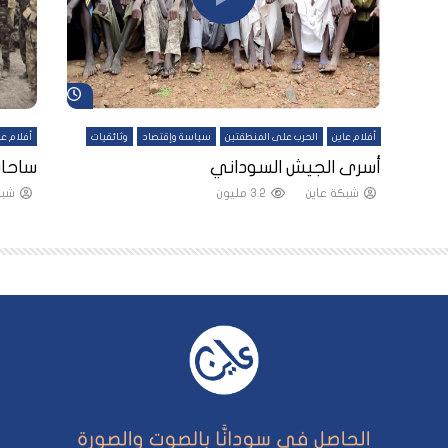
شاهد لاحقاً
شاهد لاحقاً
أفلام عاين
الحرب على المنطقتين
سياسة وإقتصاد
وثائقيات
أفلام عا
لقين
أسرى الجيش السوداني
ساحات
شبكة عاين
3.2 مليون
شبك