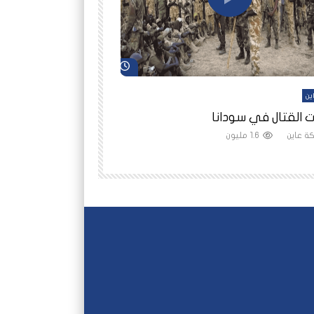
شاهد لاحقاً
ين
أفلام عاين
 القتال في سودانا
رانيا مأمون: الثمن 
ة عاين
1.6 مليون
شبكة عاين
1.5 مليون