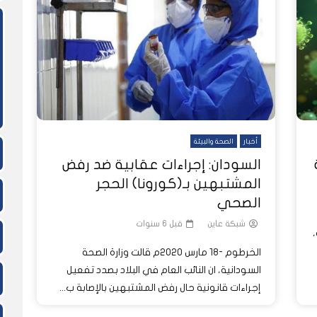
ً
شاهد لاحقاً
بار عاين الأسبوعية
ا تُرى.. حرب السودان تمتد إلى
الغلاء يطال كل شيء ويهدد لقمة ع
كيف أفرغت الحرب حقول مشروع الجز
النفسية للملايين
السودانيين
من العمال الزراعيين؟
أخبار
الصحة والبيئة
بة
السودان: إجراءات عقابية ضد رفض
المشتبهين بـ(كورونا) الحجر
الصحي
شبكة عاين
قبل 6 سنوات
،
الخرطوم -18 مارس 2020م قالت وزارة الصحة
السودانية، ان النائب العام في البلاد بصدد تفعيل
إجراءات قانونية حال رفض المشتبهين بالإصابة ب...