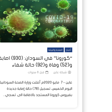
شاهد لاحقا
تصدر الدول العربية.. كيف دفعت الحرب
هجمات المسيرات تضع ملايين السودانيين
نشرة أخ
جروحٌ ل
على خطوط النار والجوع
ديون السودان إلى ذروتها؟
الصحة 
أخبار
الصحة والبيئة
“كورونا” في السودان: (930) اصا
و(52) وفاة و(92) حالة شفاء
شبكة عاين
قبل 6 سنوات
عاين – 7 مايو 2020م أعلنت وزارة الصحة السودانية
اليوم الخميس، تسجيل (78) حالة إصابة جديدة
بفيروس كورونا المستجد بالاضافة الى تسجي...