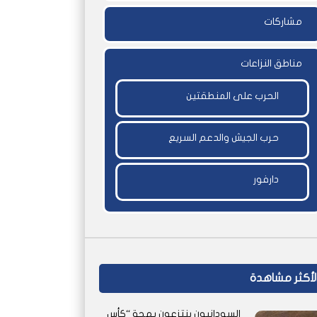
مشاركات
مناطق النزاعات
الحرب على المنطقتين
حرب الجيش والدعم السريع
دارفور
لأكثر مشاهدة
السودانيون ينتزعون بهجة “كأس