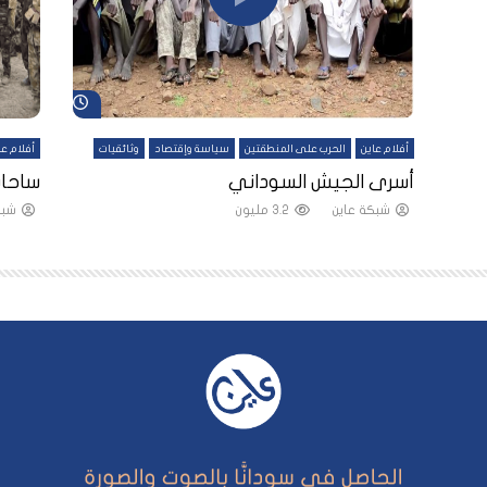
شاهد لاحقاً
شاهد لاحقاً
أفلام عاين
الحرب على المنطقتين
سياسة وإقتصاد
وثائقيات
أفلام عا
لقين
أسرى الجيش السوداني
ساحات
شبكة عاين
3.2 مليون
شبك