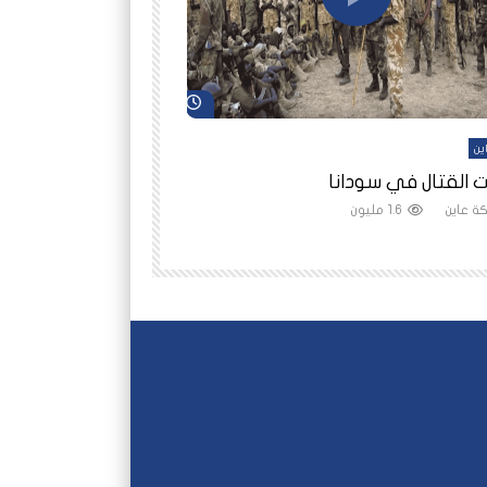
شاهد لاحقاً
ين
أفلام عاين
 القتال في سودانا
رانيا مأمون: الثمن 
ة عاين
1.6 مليون
شبكة عاين
1.5 مليون