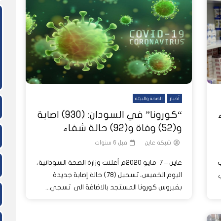
ً
ً
شاهد لاحقاً
لدول العربية.. كيف دفعت الحرب
المسيرات تضع ملايين السودانيين
نشرة أخبار عاين الأسبوعية
جروحٌ لا تُرى.. حرب السودان تمتد إلى
وط النار والجوع
لسودان إلى ذروتها؟
الصحة النفسية للملايين
أخبار
الصحة والبيئة
“كورونا” في السودان: (930) اصابة
و(52) وفاة و(92) حالة شفاء
شبكة عاين
قبل 6 سنوات
ب
عاين – 7 مايو 2020م أعلنت وزارة الصحة السودانية،
ي
اليوم الخميس، تسجيل (78) حالة إصابة جديدة
بفيروس كورونا المستجد بالاضافة الى تسجي...