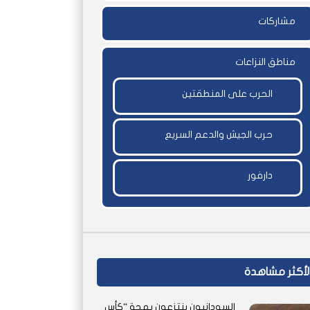
مشاركات
مناطق النزاعات
الحرب على المنطقتين
حرب الجيش والدعم السريع
دارفور
لأكثر مشاهدة
السودانيون ينتزعون بهجة “كأس