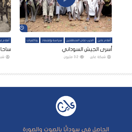
شاهد لاحقاً
شاهد لاحقاً
أفلام عاين
الحرب على المنطقتين
سياسة وإقتصاد
وثائقيات
أفلام عا
لقين
أسرى الجيش السوداني
ساحات
شبكة عاين
3.2 مليون
شبك