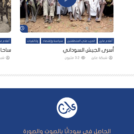
شاهد لاحقاً
شاهد لاحقاً
أفلام عاين
الحرب على المنطقتين
سياسة وإقتصاد
وثائقيات
أفلام عا
لقين
أسرى الجيش السوداني
ساحات
شبكة عاين
3.2 مليون
شبك