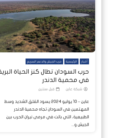
شاهد لاحقا
شاهد لاحقا
عملتان وتطبيق مصرفي واحد.. كيف
عملتان وتطبيق مصرفي واحد.. كيف
تصدر ا
هجمات 
تشظى النظام المصرفي في حرب
تشظى النظام المصرفي في حرب
على خط
ديون ا
السودان؟
السودان؟
أخبار
الرئيسية
حرب الجيش والدعم السريع
حرب السودان تطال كنز الحياة البرية
في محمية الدندر
شبكة عاين
قبل سنتين
عاين – 10 يوليو 2024 يسود القلق الشديد وسط
المهتمين في السودان تجاه محمية الدندر
الطبيعية، التي باتت في مرمى نيران الحرب بين
الجيش و...