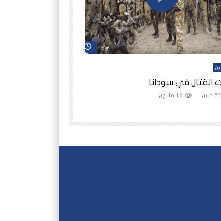
شاهد لاحقاً
ين
أفلام عاين
 القتال في سودانا
رانيا مأمون: الثمن 
ة عاين
1.6 مليون
شبكة عاين
1.5 مليون