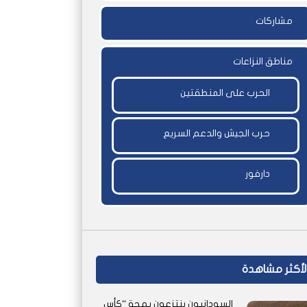
مشاركات
مناطق النزاعات
الحرب على المنطقتين
حرب الجيش والدعم السريع
دارفور
لأكثر مشاهدة
السودانيون ينتزعون بهجة “كأس