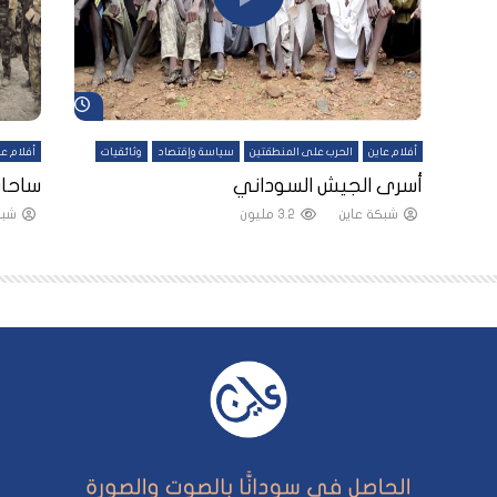
شاهد لاحقاً
شاهد لاحقاً
أفلام عاين
الحرب على المنطقتين
سياسة وإقتصاد
وثائقيات
أفلام عا
لقين
أسرى الجيش السوداني
ساحات
شبكة عاين
3.2 مليون
شبك