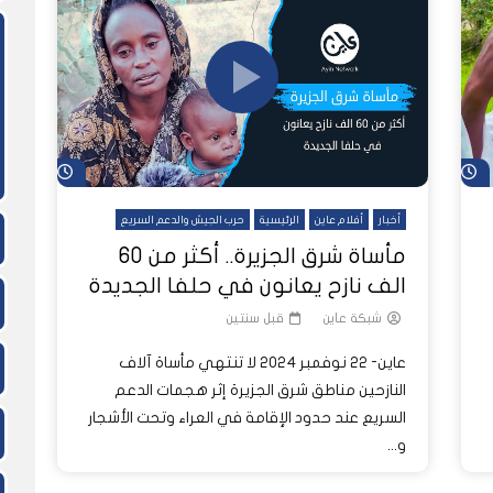
ً
شاهد لاحقاً
بار عاين الأسبوعية
ا تُرى.. حرب السودان تمتد إلى
الغلاء يطال كل شيء ويهدد لقمة ع
كيف أفرغت الحرب حقول مشروع الجز
النفسية للملايين
السودانيين
من العمال الزراعيين؟
شاهد لاحقاً
شاهد لاحق
أخبار
أفلام عاين
الرئيسية
حرب الجيش والدعم السريع
مأساة شرق الجزيرة.. أكثر من 60
الف نازح يعانون في حلفا الجديدة
شبكة عاين
قبل سنتين
عاين- 22 نوفمبر 2024 لا تنتهي مأساة آلاف
النازحين مناطق شرق الجزيرة إثر هجمات الدعم
السريع عند حدود الإقامة في العراء وتحت الأشجار
و...