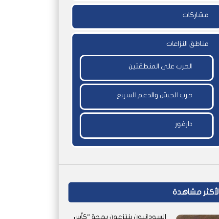
مشاركات
مناطق النزاعات
الحرب على المنطقتين
حرب الجيش والدعم السريع
دارفور
لأكثر مشاهدة
السودانيون ينتزعون بهجة “كأس