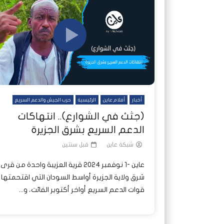
شاهد لاحقا
تصدر الدول العربية.. كيف دفعت الحرب
هجمات المسيرات تضع ملايين السودانيين
نشرة أخ
جروحٌ ل
على خطوط النار والجوع
ديون السودان إلى ذروتها؟
الصحة 
أخبار
أفلام عاين
الرئيسية
حرب الجيش والدعم السريع
(جثث في الشوارع).. انتهاكات
الدعم السريع بشرق الجزيرة
شبكة عاين
قبل سنتين
عاين -1 نوفمبر 2024 قرية العزيبة واحدة من قرى
شرق ولاية الجزيرة أواسط السودان التي اقتحمتها
قوات الدعم السريع أواخر أكتوبر الفائت، و...