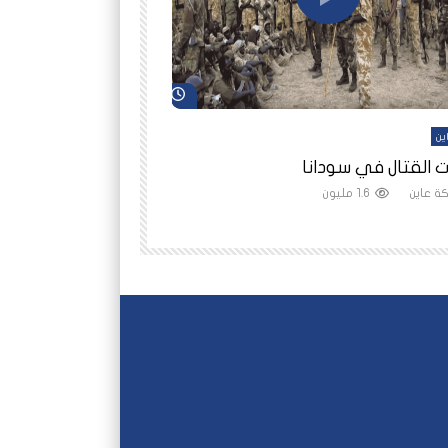
شاهد لاحقاً
ين
أفلام عاين
 القتال في سودانا
رانيا مأمون: الثمن 
ة عاين
1.6 مليون
شبكة عاين
1.5 مليون