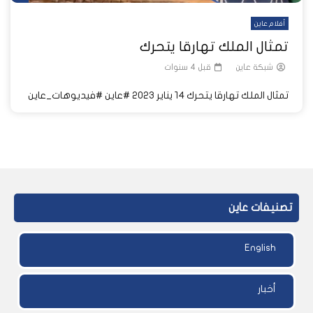
أفلام عاين
تمثال الملك تهارقا يتحرك
شبكة عاين
قبل 4 سنوات
تمثال الملك تهارقا يتحرك ١٤ يناير ٢٠٢٣ #عاين #فيديوهات_عاين
تصنيفات عاين
English
أخبار