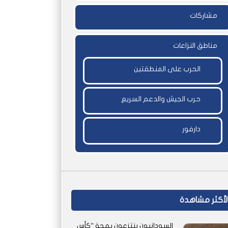
مشاركات
مناطق النزاعات
الحرب على المنطقتين
حرب الجيش والدعم السريع
دارفور
لأكثر مشاهدة
السودانيون ينتزعون بهجة “كأس