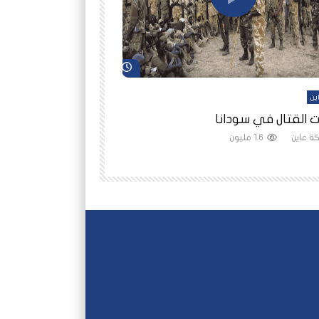
شاهد لاحقاً
ين
أفلام عاين
 القتال في سودانا
رانيا مأمون: الثمن 
ة عاين
1.6 مليون
شبكة عاين
1.5 مليون