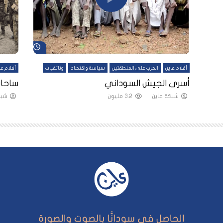
شاهد لاحقاً
شاهد لاحقاً
أفلام عاين
الحرب على المنطقتين
سياسة وإقتصاد
وثائقيات
أفلام عا
لقين
أسرى الجيش السوداني
ساحات
شبكة عاين
3.2 مليون
شبك