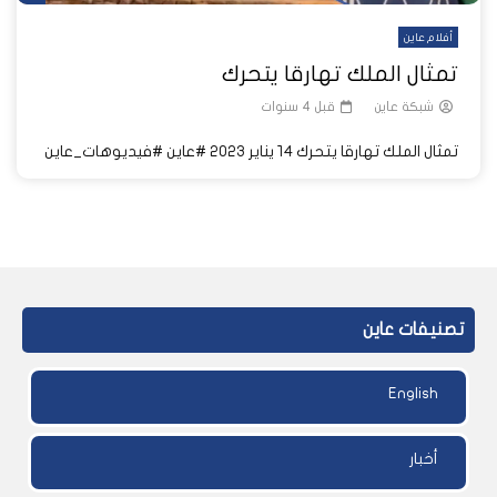
أفلام عاين
تمثال الملك تهارقا يتحرك
شبكة عاين
قبل 4 سنوات
تمثال الملك تهارقا يتحرك ١٤ يناير ٢٠٢٣ #عاين #فيديوهات_عاين
تصنيفات عاين
English
أخبار