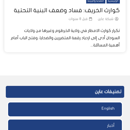
الرئيسية
الصحة والبيئة
كوارث الخريف: فساد وضعف البنية التحتية
شبكة عاين
قبل 8 سنوات
تكرار كوارث الامطار في ولاية الخرطوم وغيرها من ولايات
السودان أدى إلى ازدياد رقعة المتضررين والضحايا، وفتح الباب أمام
أهمية المسائلة...
تصنيفات عاين
English
أخبار